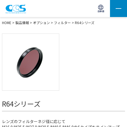
画像処理用の製品検索
サイト内検索(Enterで実行)
日本語
HOME
>
製品情報
>
オプション
>
フィルター
>
R64シリーズ
R64シリーズ
レンズのフィルターネジ径に応じて
M16.0/M25.5/M27.0/M30.5/M40.5/M46.0の6タイプをラインアップ。