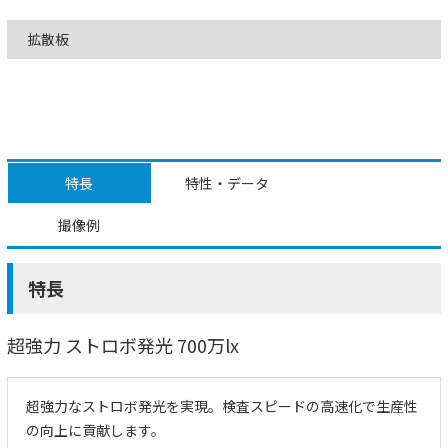
拡散板
特長
特性・データ
撮像例
特長
超強力 ストロボ発光 700万lx
超強力なストロボ発光を実現。検査スピードの高速化で生産性
の向上に貢献します。