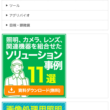
ツール
アグリバイオ
目視・顕微鏡