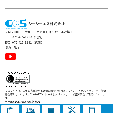
〒602-8019 京都市上京区室町通出水上ル近衛町38
TEL :
075-415-8280（代表）
FAX : 075-415-8281（代表）
拠点一覧
このサイトは、企業の実在証明と通信の暗号化のため、サイバートラストの
サーバー証明
書
を導入しています。Trusted Web シールをクリックして、検証結果をご確認いただけま
す。
利用規約
個人情報の取り扱い
Copyright ©
2026
CCS Inc. All Rights Reserved.
閉じる