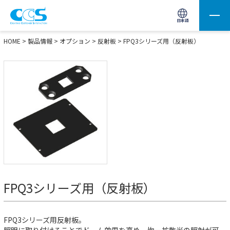
画像処理用の製品検索
サイト内検索(Enterで実行)
日本語
HOME
>
製品情報
>
オプション
>
反射板
>
FPQ3シリーズ用（反射板）
FPQ3シリーズ用（反射板）
FPQ3シリーズ用反射板。
照明に取り付けることでドーム効果を高め、均一拡散光の照射が可