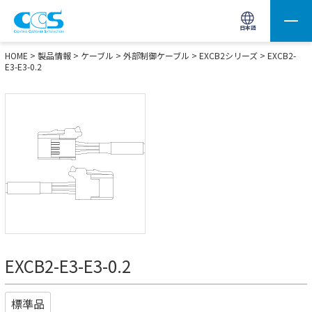
画像処理用の製品検索
サイト内検索(Enterで実行)
日本語
HOME
>
製品情報
>
ケーブル
>
外部制御ケーブル
>
EXCB2シリーズ
> EXCB2-
E3-E3-0.2
EXCB2-E3-E3-0.2
標準品