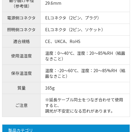
最小曲げ半径
29.6mm
（参考値）
電源側コネクタ
ELコネクタ（2ピン、プラグ）
照明側コネクタ
ELコネクタ（2ピン、ソケット）
適合規格
CE、UKCA、RoHS
温度：0～40℃、湿度：20～85%RH（結露
使用温湿度
なきこと）
温度：-20～60℃、湿度：20～85%RH（結
保存温湿度
露なきこと）
質量
165g
※延長ケーブル同士をつなぎ合わせて使用
ご注意
すると、
調光が不安定になる恐れがあります。
製品カテゴリ