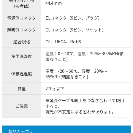
最小曲げ半径
44.4mm
（参考値）
電源側コネクタ
ELコネクタ（9ピン、プラグ）
照明側コネクタ
ELコネクタ（9ピン、ソケット）
適合規格
CE、UKCA、RoHS
温度：0～40℃、湿度：20%～85%RH(結
使用温湿度
露なきこと)
温度：-20～60℃、湿度：20%～
保存温湿度
85%RH(結露なきこと)
質量
270g 以下
※延長ケーブル同士をつなぎ合わせて使用
ご注意
すると、
調光が不安定になる恐れがあります。
製品カテゴリ