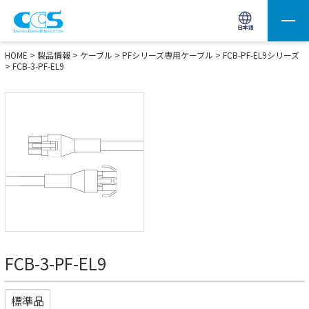
画像処理用の製品検索
サイト内検索(Enterで実行)
日本語
HOME
>
製品情報
>
ケーブル
>
PFシリーズ専用ケーブル
>
FCB-PF-EL9シリーズ
> FCB-3-PF-EL9
FCB-3-PF-EL9
標準品