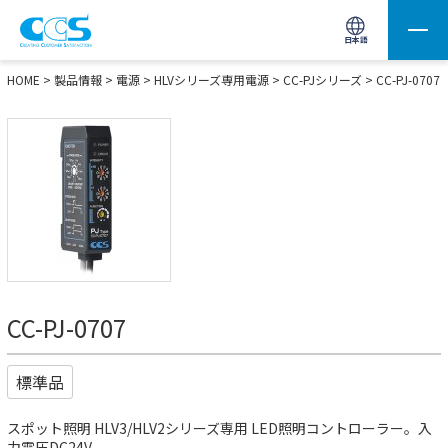
画像処理用の製品検索
サイト内検索(Enterで実行)
日本語
HOME
>
製品情報
>
電源
>
HLVシリーズ専用電源
>
CC-PJシリーズ
> CC-PJ-0707
CC-PJ-0707
標準品
スポット照明 HLV3/HLV2シリーズ専用 LED照明コントローラー。入
力電圧DC24V。