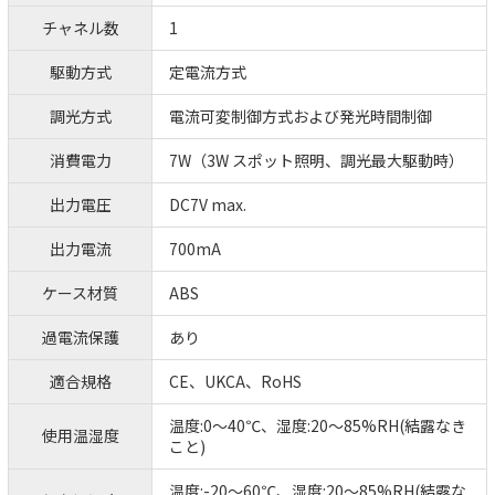
チャネル数
1
駆動方式
定電流方式
調光方式
電流可変制御方式および発光時間制御
消費電力
7W（3W スポット照明、調光最大駆動時）
出力電圧
DC7V max.
出力電流
700mA
ケース材質
ABS
過電流保護
あり
適合規格
CE、UKCA、RoHS
温度:0～40℃、湿度:20～85%RH(結露なき
使用温湿度
こと)
温度:-20～60℃、湿度:20～85%RH(結露な