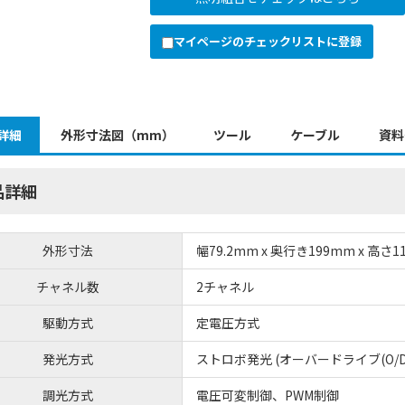
マイページのチェックリストに登録
詳細
外形寸法図（mm）
ツール
ケーブル
資料
品詳細
外形寸法
幅79.2mm x 奥行き199mm x 高さ1
チャネル数
2チャネル
駆動方式
定電圧方式
発光方式
ストロボ発光 (オーバードライブ(O/D
調光方式
電圧可変制御、PWM制御