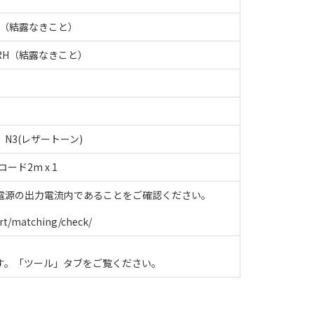
RH（結露なきこと）
%RH（結露なきこと）
)、N3(レザートーン)
コード2m x 1
電源の出力電流内であることをご確認ください。
rt/matching/check/
す。「ツール」タブをご覧ください。