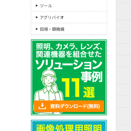
ツール
アグリバイオ
目視・顕微鏡