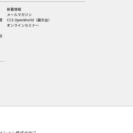
新着情報
メールマガジン
理
CCS OpenWorld（展示会）
オンラインセミナー
存
イション株式会社