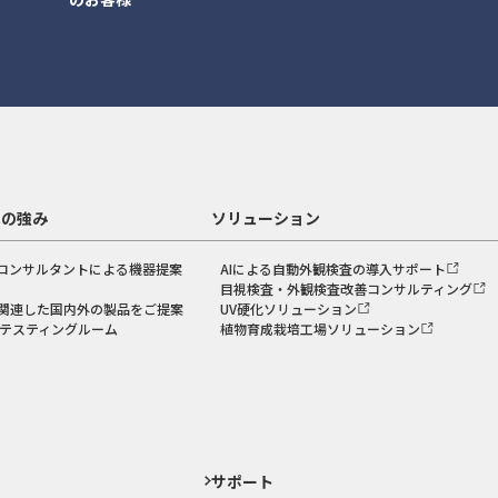
スの強み
ソリューション
コンサルタントによる機器提案
AIによる自動外観検査の導入サポート
目視検査・外観検査改善コンサルティング
関連した国内外の製品をご提案
UV硬化ソリューション
のテスティングルーム
植物育成栽培工場ソリューション
ド
サポート