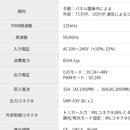
手動：パネル面操作による
調光
外部：TCP/IP、UDP/IP 通信
PWM周波数
125kHz
周波数
50/60Hz
入力電圧
AC100～240V（+10%-15%）
消費電力
65VA typ.
O/Dモード：DC24～48V
出力電圧
PWMモード：DC24V
突入電流
15A（AC100V時）、30A(AC200
出力コネクタ
SMP-03V-BC x 2
トリガー入力：MILコネクタ(MIL-C-83
外部制御コネクタ
調光/発光モード設定：MILコネクタ(MIL
適合規格
CE、UKCA、RoHS