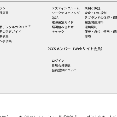
ラシ
テスティングルーム
規制と保証
保証書
ワークテスティング
安全・EMC規制
Q&A
各ブランドの保証・修
電源選定ガイド
輸出関連資料
品デジタルカタログ
照明組み合わせ
環境規制
明の選定ガイド
チェック
保守・点検／使用・保
事例集
環境
ン事例集
CCSメンバー（Webサイト会員）
ログイン
新規会員登録
会員登録について
会社
オプテックス・エフエー株式会社
サンリツオートメ