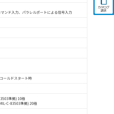
によるコマンド入力、パラレルポートによる信号入力
V時)コールドスタート時
503準拠) 10極
-C-83503準拠) 20極