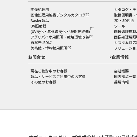
画像処理用
カタログ・チ
画像処理用製品デジタルカタログ
取扱説明書・
Basler製品
2D・3D図面
UV照射器
ツール
(UV硬化・紫外線硬化・UV耐光評価)
画像処理用製
アグリバイオ用照明・栽培環境改善
画像処理用照
自然光LED
カスタム対応
美術館・博物館用照明
ソリューショ
お問合せ
企業情報
現在ご検討中のお客様
会社概要
製品・サービスご利用中のお客様
国内拠点一覧
その他のお客様
採用情報
オプテックス株式