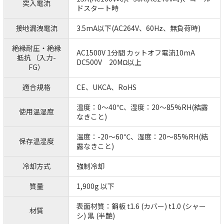
突入電流
ドスタート時
接地漏洩電流
3.5mA以下(AC264V、60Hz、無負荷時)
絶縁耐圧・絶縁
AC1500V 1分間 カットオフ電流10mA
抵抗 （入力-
DC500V 20MΩ以上
FG）
適合規格
CE、UKCA、RoHS
温度：0～40℃、湿度：20～85%RH(結露
使用温湿度
なきこと)
温度：-20～60℃、湿度：20～85%RH(結
保存温湿度
露なきこと)
冷却方式
強制冷却
質量
1,900g 以下
表面材質：鋼板 t1.6 (カバー) t1.0 (シャー
材質
シ) 黒 (半艶)