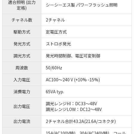
適合照明 (出力
シーシーエス製 パワーフラッシュ照明
定格)
チャネル数
2チャネル
駆動方式
定電圧方式
発光方式
ストロボ発光
調光方式
発光時間制御、電圧可変制御
周波数
50/60Hz
入力電圧
AC100～240 V (+10% -15%)
消費電力
65VA typ.
調光レンジHI：DC33～48V
出力電圧
調光レンジLOW：DC12～48V
出力電流
2チャネル合計43.2A(21.6A/コネクタ)
15A(AC100V時)、30A(AC240V時)、コール