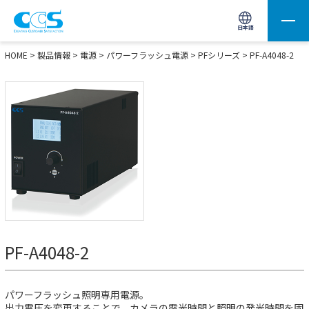
画像処理用の製品検索
サイト内検索(Enterで実行)
日本語
HOME
>
製品情報
>
電源
>
パワーフラッシュ電源
>
PFシリーズ
> PF-A4048-2
PF-A4048-2
パワーフラッシュ照明専用電源。
出力電圧を変更することで、カメラの露光時間と照明の発光時間を固