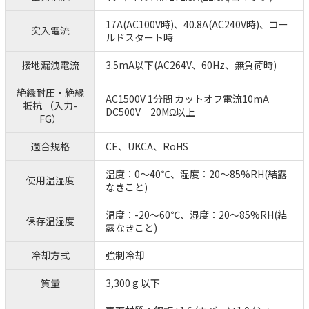
17A(AC100V時)、40.8A(AC240V時)、コー
突入電流
ルドスタート時
接地漏洩電流
3.5mA以下(AC264V、60Hz、無負荷時)
絶縁耐圧・絶縁
AC1500V 1分間 カットオフ電流10mA
抵抗 （入力-
DC500V 20MΩ以上
FG）
適合規格
CE、UKCA、RoHS
温度：0～40℃、湿度：20～85%RH(結露
使用温湿度
なきこと)
温度：-20～60℃、湿度：20～85%RH(結
保存温湿度
露なきこと)
冷却方式
強制冷却
質量
3,300 g 以下