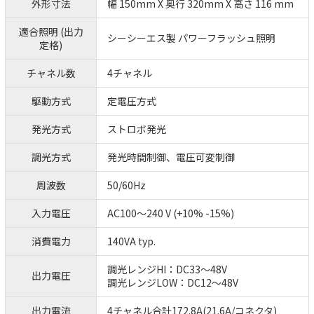
外形寸法
幅 150mm X 奥行 320mm X 高さ 116 mm
適合照明 (出力
シーシーエス製 パワーフラッシュ照明
定格)
チャネル数
4チャネル
駆動方式
定電圧方式
発光方式
ストロボ発光
調光方式
発光時間制御、電圧可変制御
周波数
50/60Hz
入力電圧
AC100～240 V (+10% -15%)
消費電力
140VA typ.
調光レンジHI：DC33～48V
出力電圧
調光レンジLOW：DC12～48V
出力電流
4チャネル合計172.8A(21.6A/コネクタ)