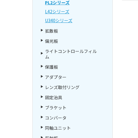
PL2シリーズ
L42シリーズ
U340シリーズ
拡散板
偏光板
ライトコントロールフィル
ム
保護板
アダプター
レンズ取付リング
固定治具
ブラケット
コンバータ
同軸ユニット
反射板