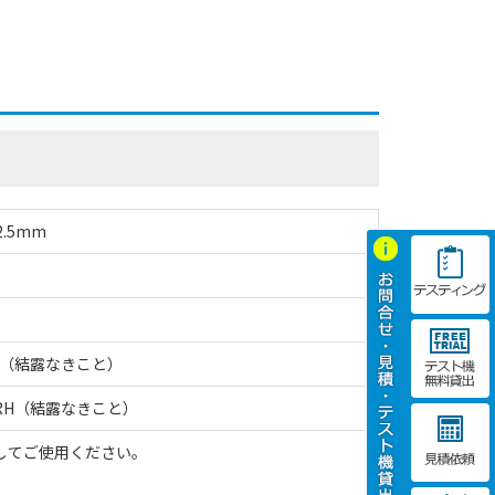
.5mm
RH（結露なきこと）
%RH（結露なきこと）
してご使用ください。