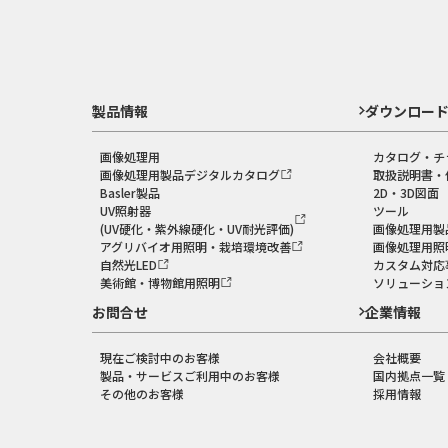
製品情報
ダウンロー
画像処理用
カタログ・チ
画像処理用製品デジタルカタログ
取扱説明書・
Basler製品
2D・3D図面
UV照射器
ツール
(UV硬化・紫外線硬化・UV耐光評価)
画像処理用製
アグリバイオ用照明・栽培環境改善
画像処理用照
自然光LED
カスタム対応
美術館・博物館用照明
ソリューショ
お問合せ
企業情報
現在ご検討中のお客様
会社概要
製品・サービスご利用中のお客様
国内拠点一覧
その他のお客様
採用情報