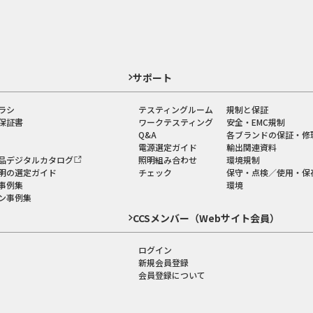
ド
サポート
ラシ
テスティングルーム
規制と保証
保証書
ワークテスティング
安全・EMC規制
Q&A
各ブランドの保証・修
電源選定ガイド
輸出関連資料
品デジタルカタログ
照明組み合わせ
環境規制
明の選定ガイド
チェック
保守・点検／使用・保
事例集
環境
ン事例集
CCSメンバー（Webサイト会員）
ログイン
新規会員登録
会員登録について