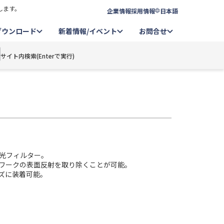
します。
企業情報
採用情報
日本語
ダウンロード
新着情報/イベント
お問合せ
サイト内検索(Enterで実行)
光フィルター。
ワークの表面反射を取り除くことが可能。
レンズに装着可能。