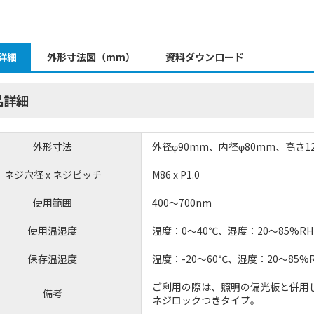
詳細
外形寸法図（mm）
資料ダウンロード
品詳細
外形寸法
外径φ90mm、内径φ80mm、高さ12
ネジ穴径 x ネジピッチ
M86 x P1.0
使用範囲
400～700nm
使用温湿度
温度：0～40℃、湿度：20～85%
保存温湿度
温度：-20～60℃、湿度：20～85
ご利用の際は、照明の偏光板と併用
備考
ネジロックつきタイプ。