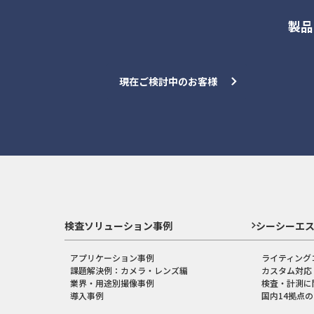
製品
現在ご検討中のお客様
検査ソリューション事例
シーシーエ
アプリケーション事例
ライティング
課題解決例：カメラ・レンズ編
カスタム対応
業界・用途別撮像事例
検査・計測に
導入事例
国内14拠点