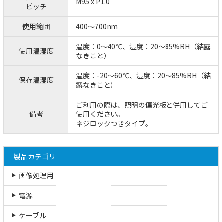
M95 x P1.0
ピッチ
使用範囲
400～700nm
温度：0～40℃、湿度：20～85%RH（結露
使用温湿度
なきこと）
温度：-20～60℃、湿度：20～85%RH（結
保存温湿度
露なきこと）
ご利用の際は、照明の偏光板と併用してご
備考
使用ください。
ネジロックつきタイプ。
製品カテゴリ
画像処理用
電源
ケーブル