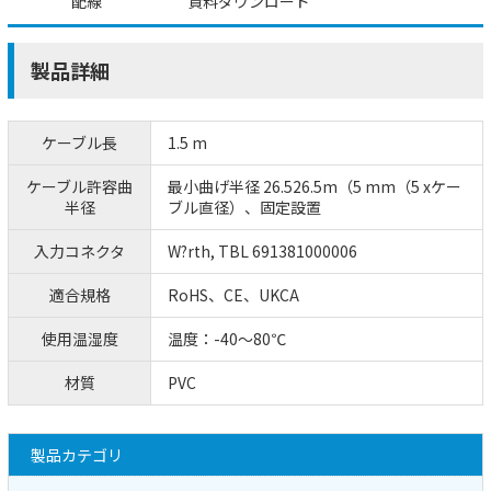
配線
資料ダウンロード
製品詳細
ケーブル長
1.5 m
ケーブル許容曲
最小曲げ半径 26.526.5m（5 mm（5 xケー
半径
ブル直径）、固定設置
入力コネクタ
W?rth, TBL 691381000006
適合規格
RoHS、CE、UKCA
使用温湿度
温度：-40～80℃
材質
PVC
製品カテゴリ