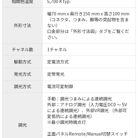
相関色温度
5,700 K typ.
幅70 mm x 奥行き150 mm x 高さ100 mm
（コネクタ、つまみ、脚等の突起物を含ま
外形寸法
ない）
口金部分は「外形寸法図」タブをご覧くだ
さい。
チャネル数
1チャネル
駆動方式
定電流方式
発光方式
定常発光
調光方式
電流可変制御
手動：調光つまみによる連続調光
外部：アナログ調光（入力電圧DC0 ～ 5V
による連続調光）、外部VR調光 （外部可
変抵抗による連続調光）
※最小調光時微点灯
調光
正面パネルRemote/Manual切替スイッチ