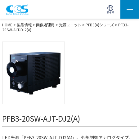
画像処理用の製品検索
サイト内検索(Enterで実行)
日本語
HOME
>
製品情報
>
画像処理用
>
光源ユニット
>
PFB3(A)シリーズ
> PFB3-
20SW-AJT-DJ2(A)
PFB3-20SW-AJT-DJ2(A)
LED光源「PFB3-20SW-AJT-DJ2(A)」。外部制御アナログタイプ。