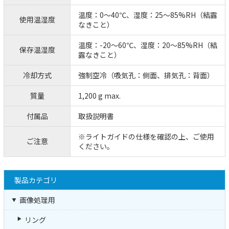
温度：0～40℃、湿度：25～85%RH（結露
使用温湿度
なきこと）
温度：-20～60℃、湿度：20～85%RH（結
保存温湿度
露なきこと）
冷却方式
強制空冷（吸気孔：側面、排気孔：背面）
質量
1,200 g max.
付属品
取扱説明書
※ライトガイドの仕様を確認の上、ご使用
ご注意
ください。
製品カテゴリ
画像処理用
リング