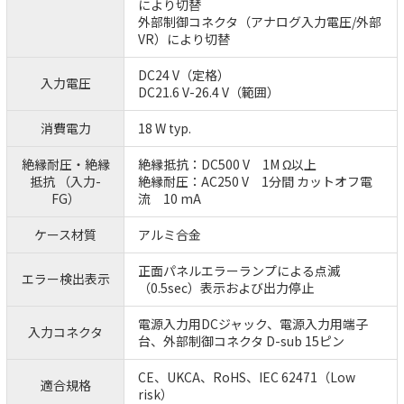
により切替
外部制御コネクタ（アナログ入力電圧/外部
VR）により切替
DC24 V（定格）
入力電圧
DC21.6 V-26.4 V（範囲）
消費電力
18 W typ.
絶縁耐圧・絶縁
絶縁抵抗：DC500 V 1M Ω以上
抵抗 （入力-
絶縁耐圧：AC250 V 1分間 カットオフ電
FG）
流 10 mA
ケース材質
アルミ合金
正面パネルエラーランプによる点滅
エラー検出表示
（0.5sec）表示および出力停止
電源入力用DCジャック、電源入力用端子
入力コネクタ
台、外部制御コネクタ D-sub 15ピン
CE、UKCA、RoHS、IEC 62471（Low
適合規格
risk）