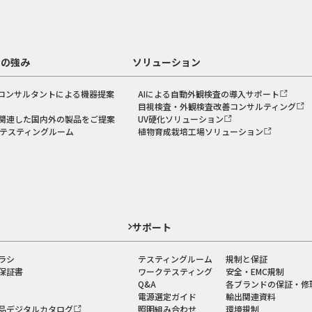
スの強み
ソリューション
コンサルタントによる機器提案
AIによる自動外観検査の導入サポート
目視検査・外観検査改善コンサルティング
関連した国内外の製品をご提案
UV硬化ソリューション
のテスティングルーム
植物育成栽培工場ソリューション
ド
サポート
ラシ
テスティングルーム
規制と保証
保証書
ワークテスティング
安全・EMC規制
Q&A
各ブランドの保証・修
電源選定ガイド
輸出関連資料
品デジタルカタログ
照明組み合わせ
環境規制