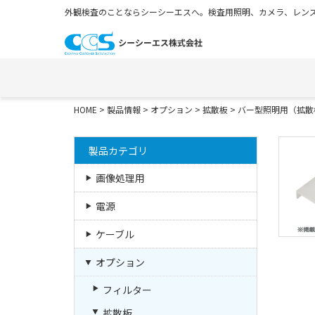
外観検査のことならシーシーエスへ。検査用照明、カメラ、レンズ
HOME
>
製品情報
>
オプション
>
拡散板
>
バー型照明用（拡散
製品カテゴリ
画像処理用
電源
ケーブル
オプション
フィルター
拡散板