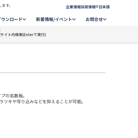
します。
企業情報
採用情報
日本語
ダウンロード
新着情報/イベント
お問合せ
サイト内検索(Enterで実行)
タイプの拡散板。
ラツキや写り込みなどを抑えることが可能。