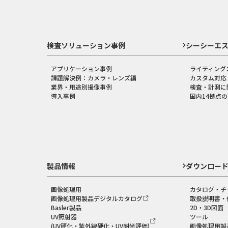
検査ソリューション事例
シーシーエ
アプリケーション事例
ライティング
課題解決例：カメラ・レンズ編
カスタム対応
業界・用途別撮像事例
検査・計測に
導入事例
国内14拠点
製品情報
ダウンロー
画像処理用
カタログ・チ
画像処理用製品デジタルカタログ
取扱説明書・
Basler製品
2D・3D図面
UV照射器
ツール
(UV硬化・紫外線硬化・UV耐光評価)
画像処理用製