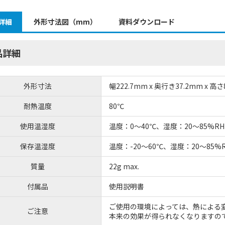
詳細
外形寸法図（mm）
資料ダウンロード
品詳細
外形寸法
幅222.7mm x 奥行き37.2mm x 高さ
耐熱温度
80℃
使用温湿度
温度：0～40℃、湿度：20～85%
保存温湿度
温度：-20～60℃、湿度：20～85
質量
22g max.
付属品
使用説明書
ご使用の環境によっては、熱による
ご注意
本来の効果が得られなくなりますの