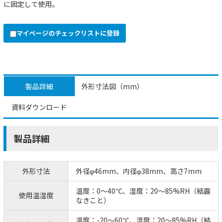
に固定して使用。
マイページのチェックリストに登録
製品詳細
外形寸法図（mm）
資料ダウンロード
製品詳細
外形寸法
外径φ46mm、内径φ38mm、高さ7mm
温度：0～40℃、湿度：20～85%RH（結露
使用温湿度
なきこと）
温度：-20～60℃、湿度：20～85%RH（結