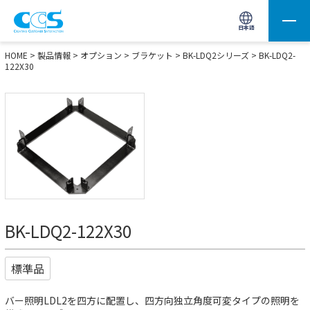
画像処理用の製品検索
サイト内検索(Enterで実行)
日本語
HOME
>
製品情報
>
オプション
>
ブラケット
>
BK-LDQ2シリーズ
> BK-LDQ2-
122X30
BK-LDQ2-122X30
標準品
バー照明LDL2を四方に配置し、四方向独立角度可変タイプの照明を