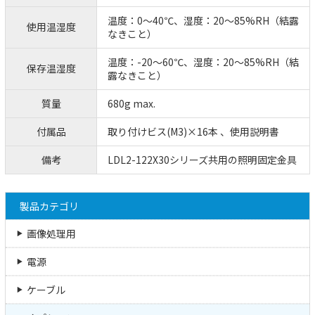
温度：0～40℃、湿度：20～85%RH（結露
使用温湿度
なきこと）
温度：-20～60℃、湿度：20～85%RH（結
保存温湿度
露なきこと）
質量
680g max.
付属品
取り付けビス(M3)×16本 、使用説明書
備考
LDL2-122X30シリーズ共用の照明固定金具
製品カテゴリ
画像処理用
電源
ケーブル