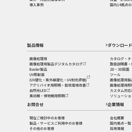
導入事例
国内14拠点
製品情報
ダウンロー
画像処理用
カタログ・チ
画像処理用製品デジタルカタログ
取扱説明書・
Basler製品
2D・3D図面
UV照射器
ツール
(UV硬化・紫外線硬化・UV耐光評価)
画像処理用製
アグリバイオ用照明・栽培環境改善
画像処理用照
自然光LED
カスタム対応
美術館・博物館用照明
ソリューショ
お問合せ
企業情報
現在ご検討中のお客様
会社概要
製品・サービスご利用中のお客様
国内拠点一覧
その他のお客様
採用情報