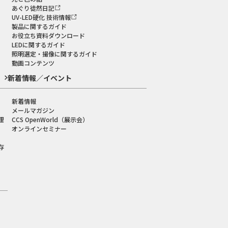
あぐり徒然日記
UV-LED硬化 技術情報
製品に関するガイド
お役立ち資料ダウンロード
LEDに関するガイド
照明選定・撮像に関するガイド
動画コンテンツ
新着情報／イベント
新着情報
メールマガジン
理
CCS OpenWorld（展示会）
オンラインセミナー
存