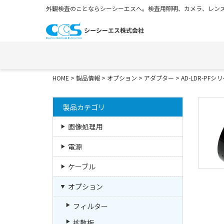
外観検査のことならシーシーエスへ。検査用照明、カメラ、レンズ
HOME
>
製品情報
>
オプション
>
アダプター
>
AD-LDR-PFシ
製品カテゴリ
画像処理用
電源
ケーブル
オプション
フィルター
拡散板