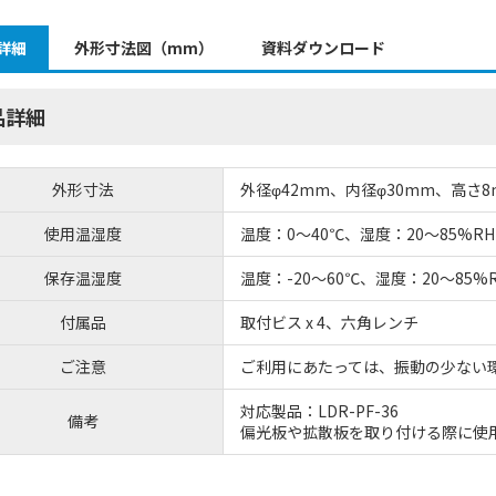
詳細
外形寸法図（mm）
資料ダウンロード
品詳細
外形寸法
外径φ42mm、内径φ30mm、高さ8
使用温湿度
温度：0～40℃、湿度：20～85%
保存温湿度
温度：-20～60℃、湿度：20～85
付属品
取付ビス x 4、六角レンチ
ご注意
ご利用にあたっては、振動の少ない
対応製品：LDR-PF-36
備考
偏光板や拡散板を取り付ける際に使