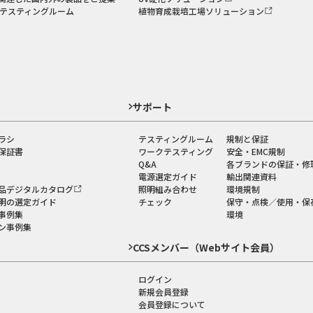
のテスティングルーム
植物育成栽培工場ソリューション
ド
サポート
ラシ
テスティングルーム
規制と保証
保証書
ワークテスティング
安全・EMC規制
Q&A
各ブランドの保証・修
電源選定ガイド
輸出関連資料
品デジタルカタログ
照明組み合わせ
環境規制
明の選定ガイド
チェック
保守・点検／使用・保
事例集
環境
ン事例集
CCSメンバー（Webサイト会員）
ログイン
新規会員登録
会員登録について