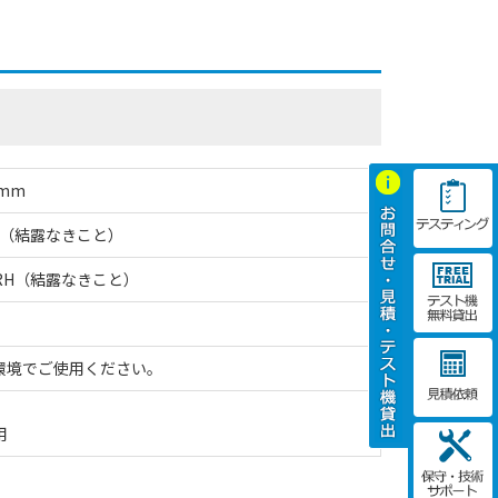
mm
RH（結露なきこと）
%RH（結露なきこと）
環境でご使用ください。
用