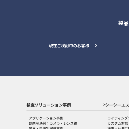
製品
現在ご検討中のお客様
検査ソリューション事例
シーシーエ
アプリケーション事例
ライティング
課題解決例：カメラ・レンズ編
カスタム対応
業界・用途別撮像事例
検査・計測に