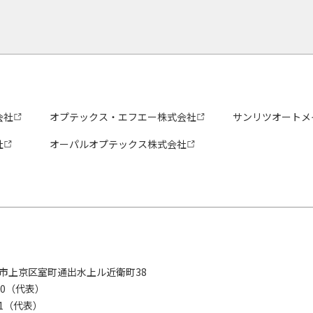
会社
オプテックス・エフエー株式会社
サンリツオートメ
社
オーパルオプテックス株式会社
京都市上京区室町通出水上ル近衛町38
280（代表）
8281（代表）