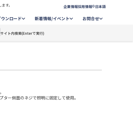
します。
企業情報
採用情報
日本語
ダウンロード
新着情報/イベント
お問合せ
サイト内検索(Enterで実行)
用。
プター側面のネジで照明に固定して使用。