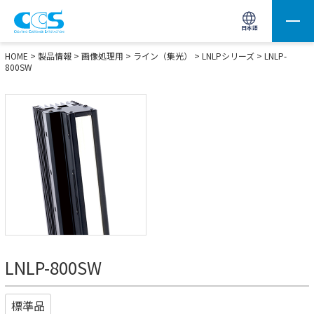
画像処理用の製品検索
サイト内検索(Enterで実行)
日本語
HOME
>
製品情報
>
画像処理用
>
ライン（集光）
>
LNLPシリーズ
> LNLP-
800SW
LNLP-800SW
標準品