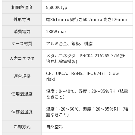
相関色温度
5,800K typ
外形寸法
幅861mm x 奥行き60.2mm x 高さ126mm
消費電力
288W max.
ケース材質
アルミ合金、鋼板、樹脂
メタルコネクタ PRC04-21A26S-37M(多
入力コネクタ
治見無線電機製)
CE、UKCA、RoHS、IEC 62471（Low
適合規格
risk）
温度：0～40℃、湿度：20～85%RH（結露
使用温湿度
なきこと）
温度：-20～60℃、湿度：20～85%RH（結
保存温湿度
露なきこと）
冷却方式
自然空冷