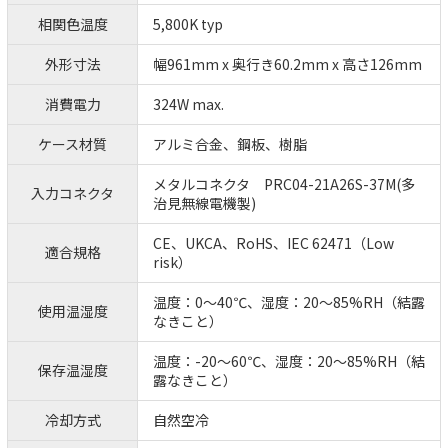
相関色温度
5,800K typ
外形寸法
幅961mm x 奥行き60.2mm x 高さ126mm
消費電力
324W max.
ケース材質
アルミ合金、鋼板、樹脂
メタルコネクタ PRC04-21A26S-37M(多
入力コネクタ
治見無線電機製)
CE、UKCA、RoHS、IEC 62471（Low
適合規格
risk）
温度：0～40℃、湿度：20～85%RH（結露
使用温湿度
なきこと）
温度：-20～60℃、湿度：20～85%RH（結
保存温湿度
露なきこと）
冷却方式
自然空冷