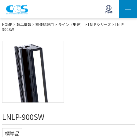
画像処理用の製品検索
サイト内検索(Enterで実行)
日本語
HOME
>
製品情報
>
画像処理用
>
ライン（集光）
>
LNLPシリーズ
> LNLP-
900SW
LNLP-900SW
標準品