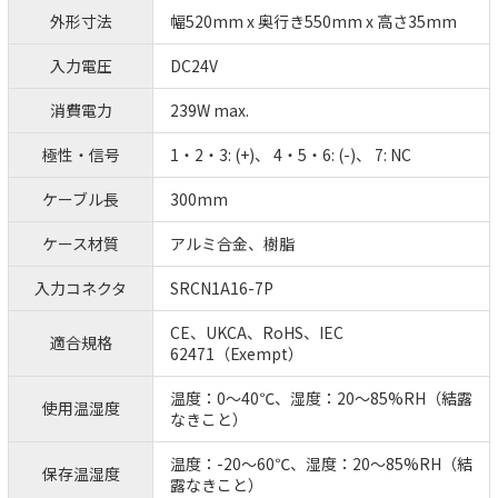
外形寸法
幅520mm x 奥行き550mm x 高さ35mm
入力電圧
DC24V
消費電力
239W max.
極性・信号
1・2・3: (+)、 4・5・6: (-)、 7: NC
ケーブル長
300mm
ケース材質
アルミ合金、樹脂
入力コネクタ
SRCN1A16-7P
CE、UKCA、RoHS、IEC
適合規格
62471（Exempt）
温度：0～40℃、湿度：20～85%RH（結露
使用温湿度
なきこと）
温度：-20～60℃、湿度：20～85%RH（結
保存温湿度
露なきこと）