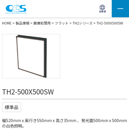
画像処理用の製品検索
サイト内検索(Enterで実行)
日本語
HOME
>
製品情報
>
画像処理用
>
フラット
>
TH2シリーズ
> TH2-500X500SW
TH2-500X500SW
標準品
幅520mm x 奥行き550mm x 高さ35mm 、発光面500mm x 500mm
の白色照明。