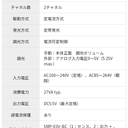
チャネル数
2チャネル
駆動方式
定電流方式
発光方式
定常発光
調光方式
電流可変制御
手動：本体正面 調光ボリューム
調光
外部：アナログ入力電圧0～5V（5.25V
max.）
AC100～240V（定格）、AC85～264V（範
入力電圧
囲）
消費電力
27VA typ.
出力電圧
DC5.5V（最大定格）
過電流保護
あり
SMP-03V-BC（1：センス、2：出力 ＋ 、