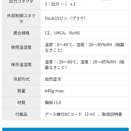
出力コネクタ
3：出力 － ） x 2
外部制御コネク
Dsub15ピン（プラグ）
タ
適合規格
CE、UKCA、RoHS
温度：0～40℃、湿度：20～85%RH（結露
使用温湿度
なきこと）
温度：-20～60℃、湿度：20～85%RH（結
保存温湿度
露なきこと）
冷却方式
自然空冷
質量
640g max.
材質
鋼板 t1.0
付属品
アース線付ACコード（2 m）、取扱説明書