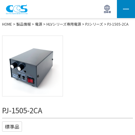
画像処理用の製品検索
サイト内検索(Enterで実行)
日本語
HOME
>
製品情報
>
電源
>
HLVシリーズ専用電源
>
PJシリーズ
> PJ-1505-2CA
PJ-1505-2CA
標準品