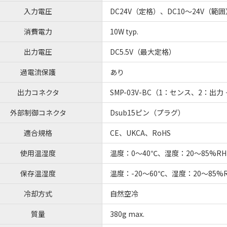
入力電圧
DC24V（定格）、DC10～24V（範囲
消費電力
10W typ.
出力電圧
DC5.5V（最大定格）
過電流保護
あり
出力コネクタ
SMP-03V-BC（1：センス、2：出力 ＋
外部制御コネクタ
Dsub15ピン（プラグ）
適合規格
CE、UKCA、RoHS
使用温湿度
温度：0～40℃、湿度：20～85%
保存温湿度
温度：-20～60℃、湿度：20～85
冷却方式
自然空冷
質量
380g max.