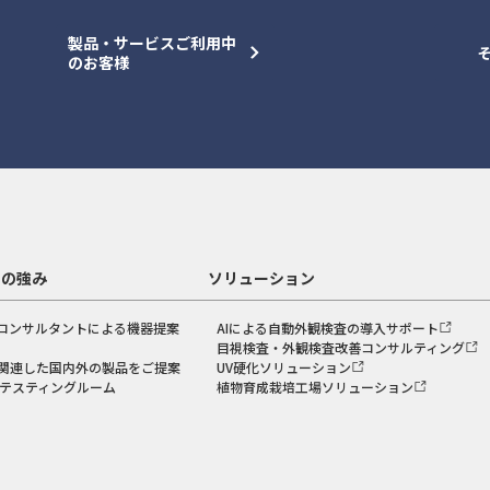
製品・サービスご利用中
のお客様
スの強み
ソリューション
コンサルタントによる機器提案
AIによる自動外観検査の導入サポート
目視検査・外観検査改善コンサルティング
関連した国内外の製品をご提案
UV硬化ソリューション
のテスティングルーム
植物育成栽培工場ソリューション