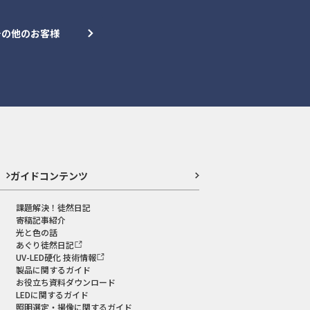
その他のお客様
ガイドコンテンツ
課題解決！徒然日記
寄稿記事紹介
光と色の話
あぐり徒然日記
UV-LED硬化 技術情報
製品に関するガイド
お役立ち資料ダウンロード
LEDに関するガイド
照明選定・撮像に関するガイド