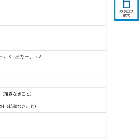
）
 、3：出力 － ） x 2
RH（結露なきこと）
%RH（結露なきこと）