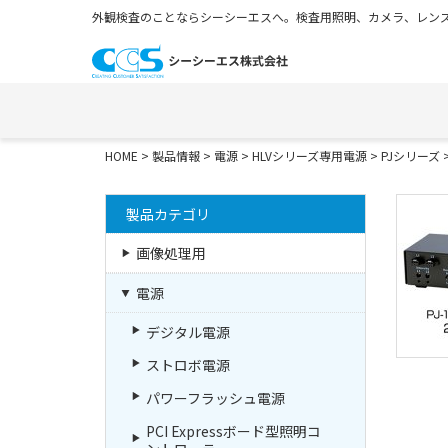
外観検査のことならシーシーエスへ。検査用照明、カメラ、レンズ
HOME
>
製品情報
>
電源
>
HLVシリーズ専用電源
>
PJシリーズ
>
製品カテゴリ
画像処理用
電源
デジタル電源
ストロボ電源
パワーフラッシュ電源
PCI Expressボード型照明コ