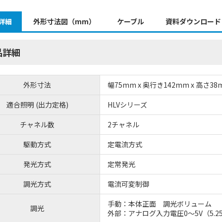
詳細
外形寸法図（mm）
ケーブル
資料ダウンロード
品詳細
外形寸法
幅75mm x 奥行き142mm x 高さ38
適合照明 (出力定格)
HLVシリーズ
チャネル数
2チャネル
駆動方式
定電流方式
発光方式
定常発光
調光方式
電流可変制御
手動：本体正面 調光ボリューム
調光
外部：アナログ入力電圧0～5V（5.25V