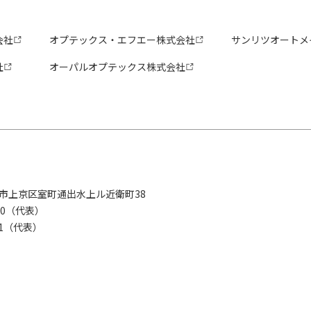
会社
オプテックス・エフエー株式会社
サンリツオートメ
社
オーパルオプテックス株式会社
京都市上京区室町通出水上ル近衛町38
280（代表）
8281（代表）