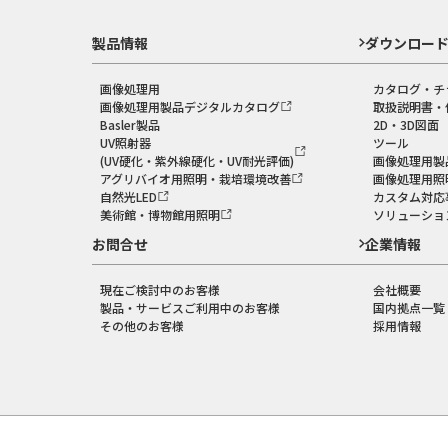
製品情報
ダウンロー
画像処理用
カタログ・チ
画像処理用製品デジタルカタログ
取扱説明書・
Basler製品
2D・3D図面
UV照射器
ツール
(UV硬化・紫外線硬化・UV耐光評価)
画像処理用製
アグリバイオ用照明・栽培環境改善
画像処理用照
自然光LED
カスタム対応
美術館・博物館用照明
ソリューショ
お問合せ
企業情報
現在ご検討中のお客様
会社概要
製品・サービスご利用中のお客様
国内拠点一覧
その他のお客様
採用情報