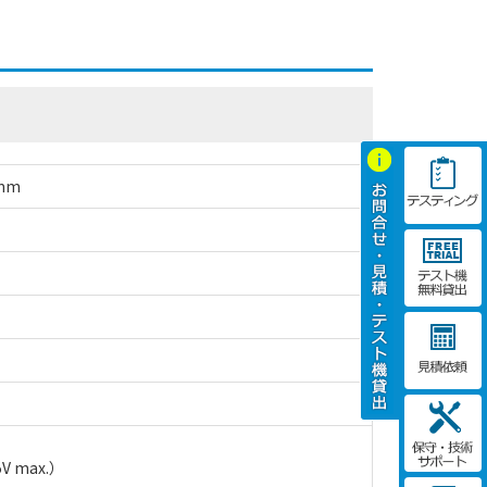
mm
 max.）