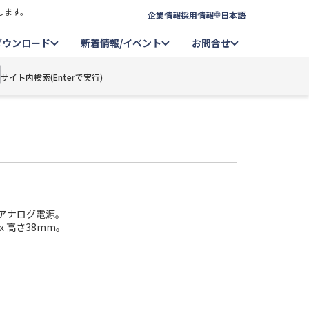
します。
企業情報
採用情報
日本語
ダウンロード
新着情報/イベント
お問合せ
サイト内検索(Enterで実行)
ルアナログ電源。
 x 高さ38mm。