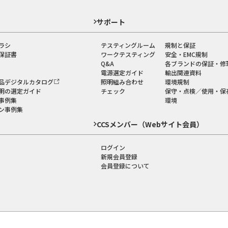
ド
サポート
ラシ
テスティングルーム
規制と保証
保証書
ワークテスティング
安全・EMC規制
Q&A
各ブランドの保証・修
電源選定ガイド
輸出関連資料
品デジタルカタログ
照明組み合わせ
環境規制
明の選定ガイド
チェック
保守・点検／使用・保
事例集
環境
ン事例集
CCSメンバー（Webサイト会員）
ログイン
新規会員登録
会員登録について