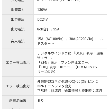
消費電力
130VA
出力電圧
DC24V
出力電流
8ch合計 3.95A
15A（AC100V時）、30A(AC200V時)コール
突入電流
ドスタート
デジタルウインドウに 「OCP」 表示：過電
流エラー、
エラー検出表示
「EFN」表示：ファン停止エラー、
「EID」表示：IDエラー（HLV3/HLV2シ
リーズのみ）
外部制御コネクタ19(OC)-20(OE)ピンに
エラー検出出力
NPNトランジスタ出力
正常時：非導通 過電流出力検出時：導通
過電流保護
あり