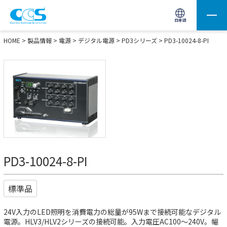
画像処理用の製品検索
サイト内検索(Enterで実行)
日本語
HOME
>
製品情報
>
電源
>
デジタル電源
>
PD3シリーズ
> PD3-10024-8-PI
PD3-10024-8-PI
標準品
24V入力のLED照明を消費電力の総量が95Wまで接続可能なデジタル
電源。HLV3/HLV2シリーズの接続可能。入力電圧AC100～240V。幅