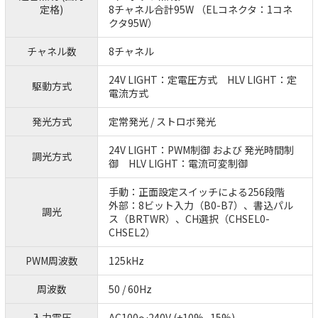
定格)
8チャネル合計95W （ELコネクタ：1コネ
クタ95W）
チャネル数
8チャネル
24V LIGHT：定電圧方式 HLV LIGHT：定
駆動方式
電流方式
発光方式
定常発光 / ストロボ発光
24V LIGHT：PWM制御 および 発光時間制
調光方式
御 HLV LIGHT：電流可変制御
手動：正面設定スイッチによる256段階
外部：8ビット入力（B0-B7）、書込パル
調光
ス（BRTWR）、CH選択（CHSEL0-
CHSEL2）
PWM周波数
125kHz
周波数
50 / 60Hz
入力電圧
AC100～240V (+10% -15%)