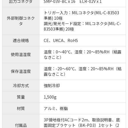
出力コネクタ
SMP-03V-BC x 16 ELR-02V x 1
トリガー入力：MILコネクタ(MIL-C-83503
外部制御コネク
準拠) 10極
タ
調光/発光モード設定：MILコネクタ(MIL-C-
83503準拠) 20極
適合規格
CE、UKCA、RoHS
温度：0～40℃、湿度：20～85%RH（結露
使用温湿度
なきこと）
温度：-20～60℃、湿度：20～85%RH（結
保存温湿度
露なきこと）
冷却方式
強制冷却
質量
1,500g
材質
アルミ、樹脂
3P接地極付ACコード2m、取扱説明書、底
付属品
面固定ブラケット（BK-PD3）1セット（2