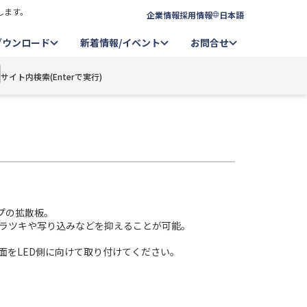
します。
企業情報
採用情報
日本語
ダウンロード
新着情報/イベント
お問合せ
サイト内検索(Enterで実行)
イプの拡散板。
ラツキや写り込みなどを抑えることが可能。
面をLED側に向けて取り付けてください。