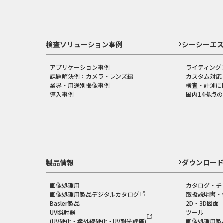
検査ソリューション事例
シーシーエ
アプリケーション事例
ライティング
課題解決例：カメラ・レンズ編
カスタム対応
業界・用途別撮像事例
検査・計測に
導入事例
国内14拠点
製品情報
ダウンロー
画像処理用
カタログ・チ
画像処理用製品デジタルカタログ
取扱説明書・
Basler製品
2D・3D図面
UV照射器
ツール
(UV硬化・紫外線硬化・UV耐光評価)
画像処理用製