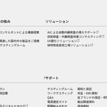
スの強み
ソリューション
コンサルタントによる機器提案
AIによる自動外観検査の導入サポート
目視検査・外観検査改善コンサルティング
関連した国内外の製品をご提案
UV硬化ソリューション
のテスティングルーム
植物育成栽培工場ソリューション
ド
サポート
ラシ
テスティングルーム
規制と保証
保証書
ワークテスティング
安全・EMC規制
Q&A
各ブランドの保証・修
電源選定ガイド
輸出関連資料
品デジタルカタログ
照明組み合わせ
環境規制