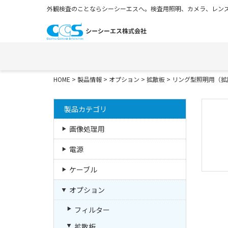
外観検査のことならシーシーエスへ。検査用照明、カメラ、レンズ
HOME
>
製品情報
>
オプション
>
拡散板
>
リング型照明用（拡
製品カテゴリ
画像処理用
電源
ケーブル
オプション
フィルター
拡散板