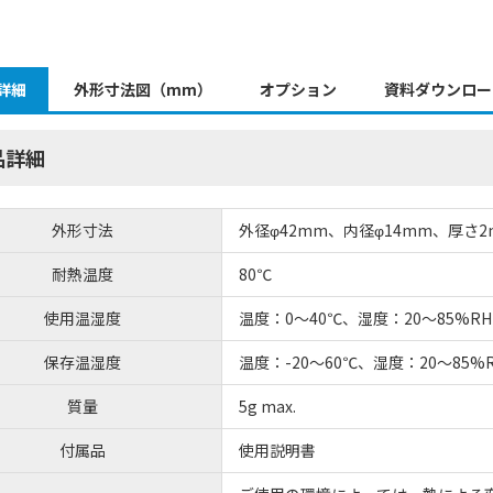
詳細
外形寸法図（mm）
オプション
資料ダウンロー
品詳細
外形寸法
外径φ42mm、内径φ14mm、厚さ2
耐熱温度
80℃
使用温湿度
温度：0～40℃、湿度：20～85%
保存温湿度
温度：-20～60℃、湿度：20～85
質量
5g max.
付属品
使用説明書