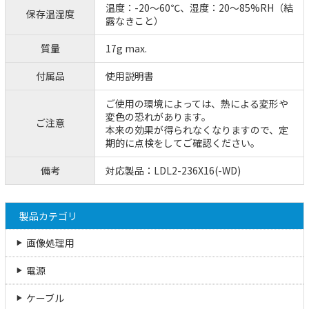
温度：-20～60℃、湿度：20～85%RH（結
保存温湿度
露なきこと）
質量
17g max.
付属品
使用説明書
ご使用の環境によっては、熱による変形や
変色の恐れがあります。
ご注意
本来の効果が得られなくなりますので、定
期的に点検をしてご確認ください。
備考
対応製品：LDL2-236X16(-WD)
製品カテゴリ
画像処理用
電源
ケーブル