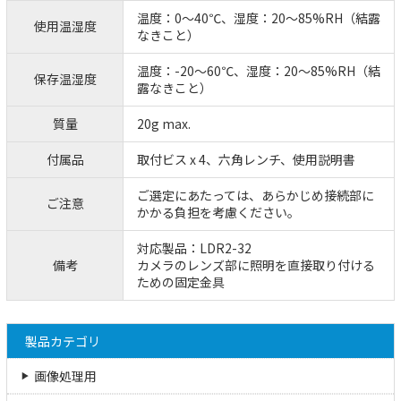
温度：0～40℃、湿度：20～85%RH（結露
使用温湿度
なきこと）
温度：-20～60℃、湿度：20～85%RH（結
保存温湿度
露なきこと）
質量
20g max.
付属品
取付ビス x 4、六角レンチ、使用説明書
ご選定にあたっては、あらかじめ接続部に
ご注意
かかる負担を考慮ください。
対応製品：LDR2-32
備考
カメラのレンズ部に照明を直接取り付ける
ための固定金具
製品カテゴリ
画像処理用