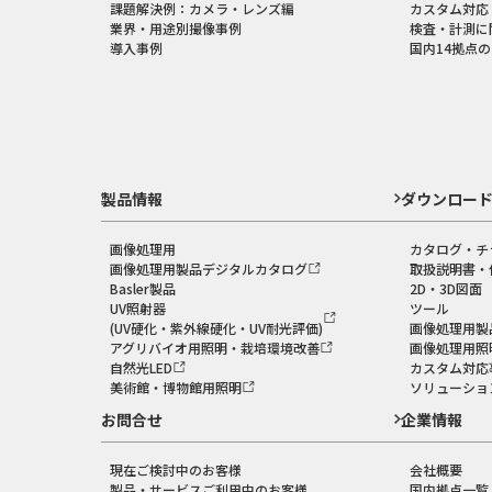
課題解決例：カメラ・レンズ編
カスタム対応
業界・用途別撮像事例
検査・計測に
導入事例
国内14拠点
製品情報
ダウンロー
画像処理用
カタログ・チ
画像処理用製品デジタルカタログ
取扱説明書・
Basler製品
2D・3D図面
UV照射器
ツール
(UV硬化・紫外線硬化・UV耐光評価)
画像処理用製
アグリバイオ用照明・栽培環境改善
画像処理用照
自然光LED
カスタム対応
美術館・博物館用照明
ソリューショ
お問合せ
企業情報
現在ご検討中のお客様
会社概要
製品・サービスご利用中のお客様
国内拠点一覧