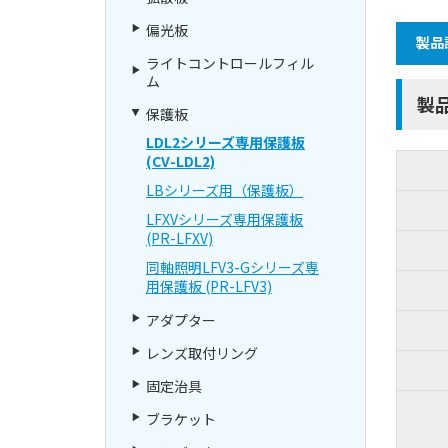
偏光板
製品
ライトコントロールフィル
ム
製
保護板
LDL2シリーズ専用保護板
(CV-LDL2)
LBシリーズ用（保護板）
LFXVシリーズ専用保護板
(PR-LFXV)
同軸照明LFV3-Gシリーズ専
用保護板 (PR-LFV3)
アダプター
レンズ取付リング
固定治具
ブラケット