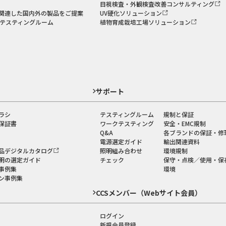
目視検査・外観検査改善コンサルティング
関連した国内外の製品をご提案
UV硬化ソリューション
のテスティングルーム
植物育成栽培工場ソリューション
ド
サポート
ラシ
テスティングルーム
規制と保証
保証書
ワークテスティング
安全・EMC規制
Q&A
各ブランドの保証・修
電源選定ガイド
輸出関連資料
品デジタルカタログ
照明組み合わせ
環境規制
明の選定ガイド
チェック
保守・点検／使用・保
事例集
環境
ン事例集
CCSメンバー（Webサイト会員）
ログイン
新規会員登録