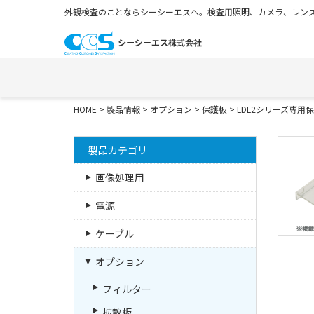
外観検査のことならシーシーエスへ。検査用照明、カメラ、レンズ
HOME
>
製品情報
>
オプション
>
保護板
>
LDL2シリーズ専用保護板
製品カテゴリ
画像処理用
電源
ケーブル
オプション
フィルター
拡散板