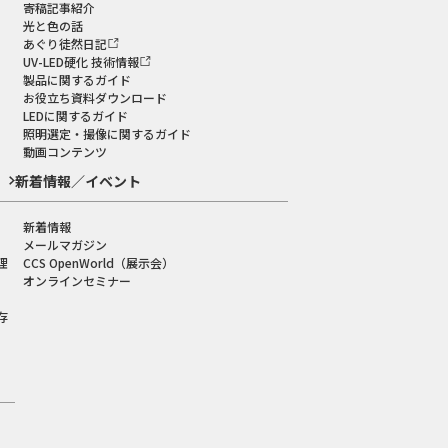
寄稿記事紹介
光と色の話
あぐり徒然日記
UV-LED硬化 技術情報
製品に関するガイド
お役立ち資料ダウンロード
LEDに関するガイド
照明選定・撮像に関するガイド
動画コンテンツ
新着情報／イベント
新着情報
メールマガジン
理
CCS OpenWorld（展示会）
オンラインセミナー
存