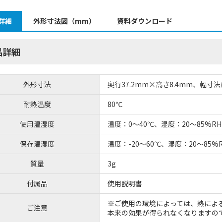
詳細
外形寸法図（mm）
資料ダウンロード
品詳細
外形寸法
奥行37.2mm×高さ8.4mm、幅
耐熱温度
80℃
使用温湿度
温度：0～40℃、湿度：20～85%
保存温湿度
温度：-20～60℃、湿度：20～85
質量
3g
付属品
使用説明書
※ご使用の環境によっては、熱によ
ご注意
本来の効果が得られなくなりますの