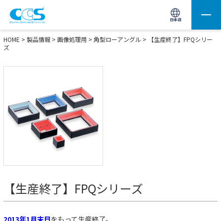
画像処理用の製品検索
サイト内検索(Enterで実行)
日本語
HOME
>
製品情報
>
画像処理用
>
角型ローアングル
>
【生産終了】FPQシリー
ズ
【生産終了】FPQシリーズ
2013年1月末日
をもって生産終了。