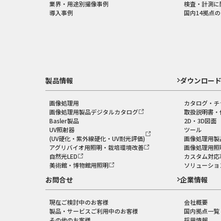
業界・用途別撮像事例
検査・計測に
導入事例
国内14拠点
製品情報
ダウンロー
画像処理用
カタログ・チ
画像処理用製品デジタルカタログ
取扱説明書・
Basler製品
2D・3D図面
UV照射器
ツール
(UV硬化・紫外線硬化・UV耐光評価)
画像処理用製
アグリバイオ用照明・栽培環境改善
画像処理用照
自然光LED
カスタム対応
美術館・博物館用照明
ソリューショ
お問合せ
企業情報
現在ご検討中のお客様
会社概要
製品・サービスご利用中のお客様
国内拠点一覧
その他のお客様
採用情報