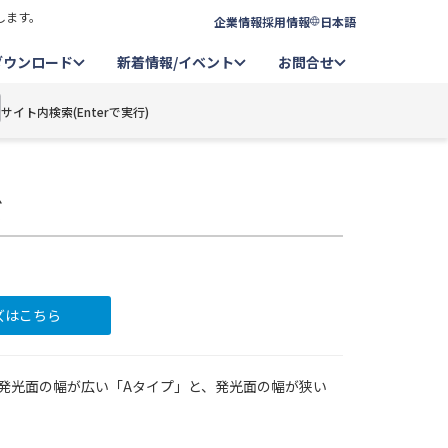
します。
企業情報
採用情報
日本語
ダウンロード
新着情報/イベント
お問合せ
サイト内検索(Enterで実行)
ズ
ーズはこちら
。発光面の幅が広い「Aタイプ」と、発光面の幅が狭い