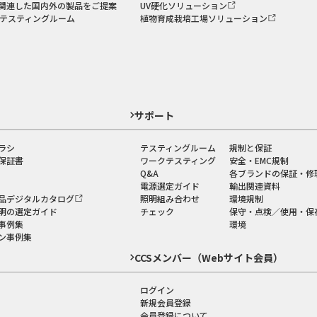
関連した国内外の製品をご提案
UV硬化ソリューション
のテスティングルーム
植物育成栽培工場ソリューション
ド
サポート
ラシ
テスティングルーム
規制と保証
保証書
ワークテスティング
安全・EMC規制
Q&A
各ブランドの保証・修
電源選定ガイド
輸出関連資料
品デジタルカタログ
照明組み合わせ
環境規制
明の選定ガイド
チェック
保守・点検／使用・保
事例集
環境
ン事例集
CCSメンバー（Webサイト会員）
ログイン
新規会員登録
会員登録について