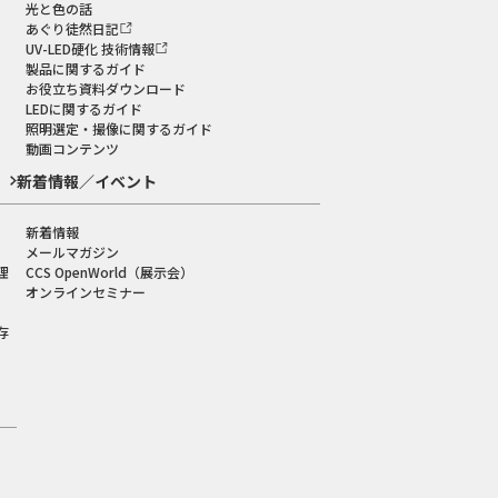
光と色の話
あぐり徒然日記
UV-LED硬化 技術情報
製品に関するガイド
お役立ち資料ダウンロード
LEDに関するガイド
照明選定・撮像に関するガイド
動画コンテンツ
新着情報／イベント
新着情報
メールマガジン
理
CCS OpenWorld（展示会）
オンラインセミナー
存