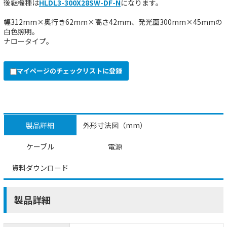
後継機種は
HLDL3-300X28SW-DF-N
になります。
幅312mm×奥行き62mm×高さ42mm、発光面300mm×45mmの
白色照明。
ナロータイプ。
マイページのチェックリストに登録
製品詳細
外形寸法図（mm）
ケーブル
電源
資料ダウンロード
製品詳細