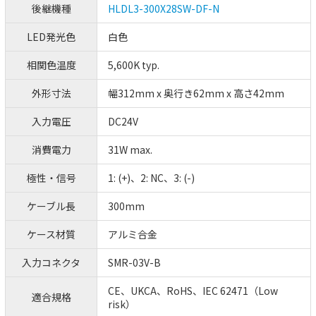
後継機種
HLDL3-300X28SW-DF-N
LED発光色
白色
相関色温度
5,600K typ.
外形寸法
幅312mm x 奥行き62mm x 高さ42mm
入力電圧
DC24V
消費電力
31W max.
極性・信号
1: (+)、2: NC、3: (-)
ケーブル長
300mm
ケース材質
アルミ合金
入力コネクタ
SMR-03V-B
CE、UKCA、RoHS、IEC 62471（Low
適合規格
risk）