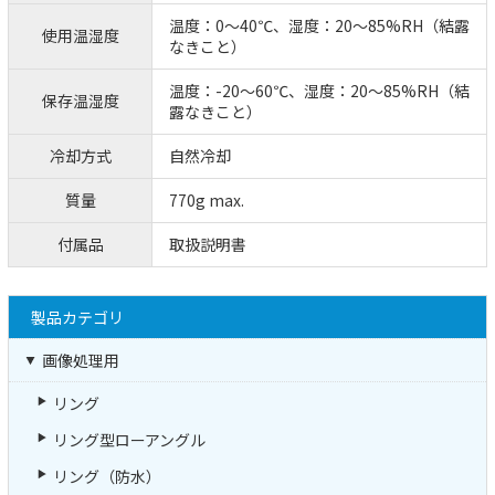
温度：0～40℃、湿度：20～85%RH（結露
使用温湿度
なきこと）
温度：-20～60℃、湿度：20～85%RH（結
保存温湿度
露なきこと）
冷却方式
自然冷却
質量
770g max.
付属品
取扱説明書
製品カテゴリ
画像処理用
リング
リング型ローアングル
リング（防水）