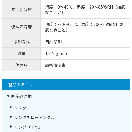
温度：0～40℃、湿度：20～85%RH（結露
使用温湿度
なきこと）
温度：-20～60℃、湿度：20～85%RH（結
保存温湿度
露なきこと）
冷却方式
自然冷却
質量
1,170g max.
付属品
取扱説明書
製品カテゴリ
画像処理用
リング
リング型ローアングル
リング（防水）