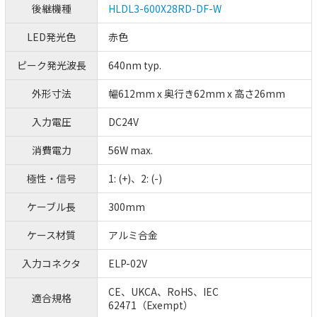
後継機種
HLDL3-600X28RD-DF-W
LED発光色
赤色
ピーク発光波長
640nm typ.
外形寸法
幅612mm x 奥行き62mm x 高さ26mm
入力電圧
DC24V
消費電力
56W max.
極性・信号
1: (+)、2: (-)
ケーブル長
300mm
ケース材質
アルミ合金
入力コネクタ
ELP-02V
CE、UKCA、RoHS、IEC
適合規格
62471（Exempt）