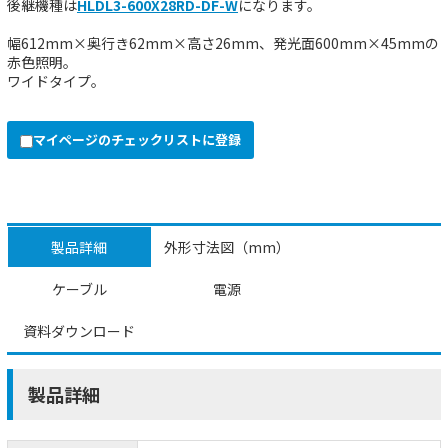
後継機種は
HLDL3-600X28RD-DF-W
になります。
幅612mm×奥行き62mm×高さ26mm、発光面600mm×45mmの
赤色照明。
ワイドタイプ。
マイページのチェックリストに登録
製品詳細
外形寸法図（mm）
ケーブル
電源
資料ダウンロード
製品詳細