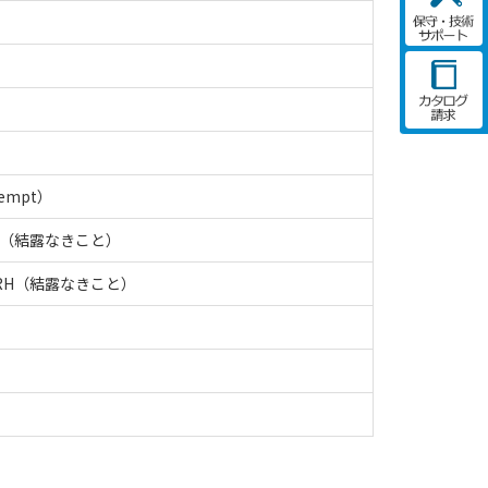
xempt）
RH（結露なきこと）
%RH（結露なきこと）