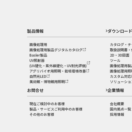
製品情報
ダウンロー
画像処理用
カタログ・チ
画像処理用製品デジタルカタログ
取扱説明書・
Basler製品
2D・3D図面
UV照射器
ツール
(UV硬化・紫外線硬化・UV耐光評価)
画像処理用製
アグリバイオ用照明・栽培環境改善
画像処理用照
自然光LED
カスタム対応
美術館・博物館用照明
ソリューショ
お問合せ
企業情報
現在ご検討中のお客様
会社概要
製品・サービスご利用中のお客様
国内拠点一覧
その他のお客様
採用情報