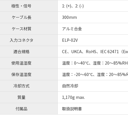
極性・信号
1: (+)、2: (-)
ケーブル長
300mm
ケース材質
アルミ合金
入力コネクタ
ELP-02V
適合規格
CE、UKCA、RoHS、IEC 62471（E
使用温湿度
温度：0～40℃、湿度：20～85%
保存温湿度
温度：-20～60℃、湿度：20～85
冷却方式
自然冷却
質量
1,170g max.
付属品
取扱説明書