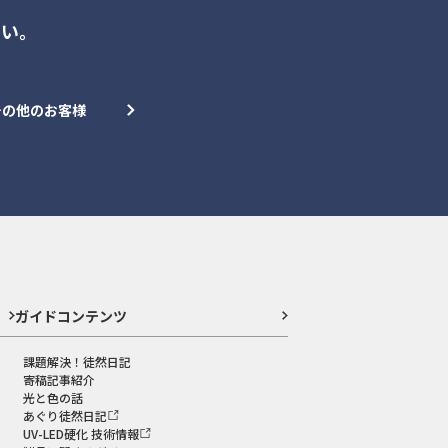
さい。
その他のお客様
ガイドコンテンツ
課題解決！徒然日記
寄稿記事紹介
光と色の話
あぐり徒然日記
UV-LED硬化 技術情報