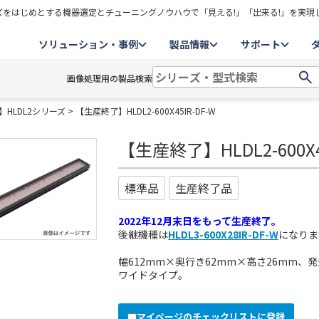
をはじめとする機器選定とチューニングノウハウで「見える!」「出来る!」を実現
ソリューション・事例
製品情報
サポート
画像処理用の製品検索
HLDL2シリーズ
> 【生産終了】HLDL2-600X45IR-DF-W
【生産終了】HLDL2-600X45
標準品
生産終了品
2022年12月末日をもって生産終了。
後継機種は
HLDL3-600X28IR-DF-W
になりま
幅612mm×奥行き62mm×高さ26mm、発
ワイドタイプ。
マイページのチェックリストに登録