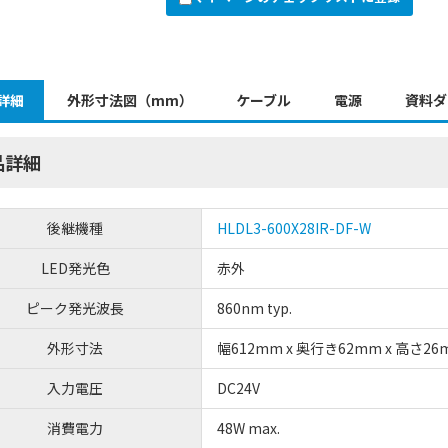
詳細
外形寸法図（mm）
ケーブル
電源
資料ダ
品詳細
後継機種
HLDL3-600X28IR-DF-W
LED発光色
赤外
ピーク発光波長
860nm typ.
外形寸法
幅612mm x 奥行き62mm x 高さ26
入力電圧
DC24V
消費電力
48W max.