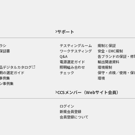
ド
サポート
ラシ
テスティングルーム
規制と保証
保証書
ワークテスティング
安全・EMC規制
Q&A
各ブランドの保証・修
電源選定ガイド
輸出関連資料
品デジタルカタログ
照明組み合わせ
環境規制
明の選定ガイド
チェック
保守・点検／使用・保
事例集
環境
ン事例集
CCSメンバー（Webサイト会員）
ログイン
新規会員登録
会員登録について