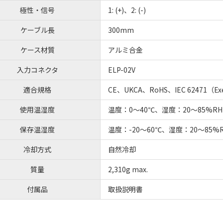
極性・信号
1: (+)、2: (-)
ケーブル長
300mm
ケース材質
アルミ合金
入力コネクタ
ELP-02V
適合規格
CE、UKCA、RoHS、IEC 62471（E
使用温湿度
温度：0～40℃、湿度：20～85%
保存温湿度
温度：-20～60℃、湿度：20～85
冷却方式
自然冷却
質量
2,310g max.
付属品
取扱説明書