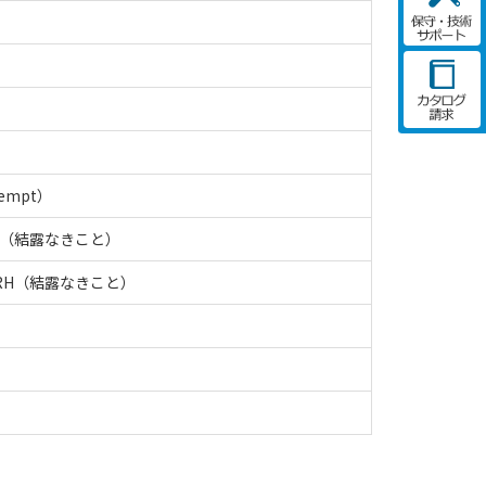
xempt）
RH（結露なきこと）
%RH（結露なきこと）