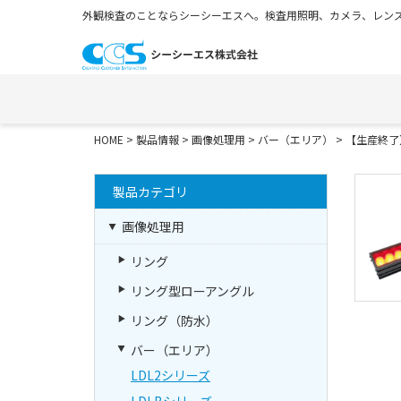
外観検査のことならシーシーエスへ。検査用照明、カメラ、レンズ
HOME
>
製品情報
>
画像処理用
>
バー（エリア）
>
【生産終了】
製品カテゴリ
画像処理用
リング
リング型ローアングル
リング（防水）
バー（エリア）
LDL2シリーズ
LDLBシリーズ