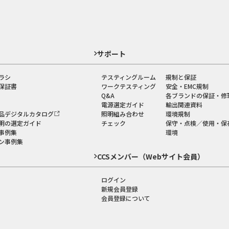
ド
サポート
ラシ
テスティングルーム
規制と保証
保証書
ワークテスティング
安全・EMC規制
Q&A
各ブランドの保証・修
電源選定ガイド
輸出関連資料
品デジタルカタログ
照明組み合わせ
環境規制
明の選定ガイド
チェック
保守・点検／使用・保
事例集
環境
ン事例集
CCSメンバー（Webサイト会員）
ログイン
新規会員登録
会員登録について