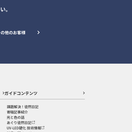
さい。
その他のお客様
ガイドコンテンツ
課題解決！徒然日記
寄稿記事紹介
光と色の話
あぐり徒然日記
UV-LED硬化 技術情報