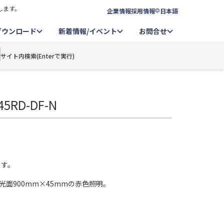
します。
企業情報
採用情報
日本語
ダウンロード
新着情報/イベント
お問合せ
サイト内検索(Enterで実行)
5RD-DF-N
ます。
光面900mm×45mmの赤色照明。