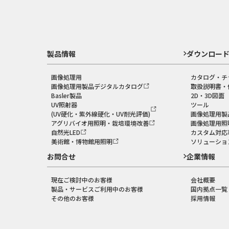
製品情報
ダウンロー
画像処理用
カタログ・チ
画像処理用製品デジタルカタログ
取扱説明書・
Basler製品
2D・3D図面
UV照射器
ツール
(UV硬化・紫外線硬化・UV耐光評価)
画像処理用製
アグリバイオ用照明・栽培環境改善
画像処理用照
自然光LED
カスタム対応
美術館・博物館用照明
ソリューショ
お問合せ
企業情報
現在ご検討中のお客様
会社概要
製品・サービスご利用中のお客様
国内拠点一覧
その他のお客様
採用情報