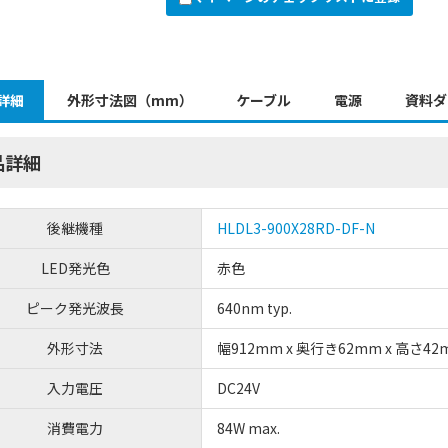
詳細
外形寸法図（mm）
ケーブル
電源
資料ダ
品詳細
後継機種
HLDL3-900X28RD-DF-N
LED発光色
赤色
ピーク発光波長
640nm typ.
外形寸法
幅912mm x 奥行き62mm x 高さ42
入力電圧
DC24V
消費電力
84W max.