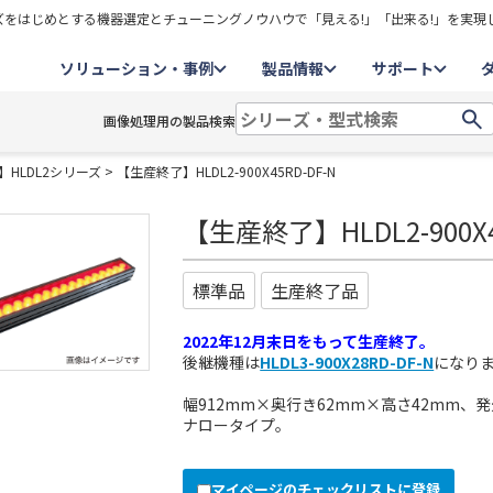
をはじめとする機器選定とチューニングノウハウで「見える!」「出来る!」を実現
ソリューション・事例
製品情報
サポート
画像処理用の製品検索
HLDL2シリーズ
> 【生産終了】HLDL2-900X45RD-DF-N
【生産終了】HLDL2-900X4
標準品
生産終了品
2022年12月末日をもって生産終了。
後継機種は
HLDL3-900X28RD-DF-N
になり
幅912mm×奥行き62mm×高さ42mm、発
ナロータイプ。
マイページのチェックリストに登録