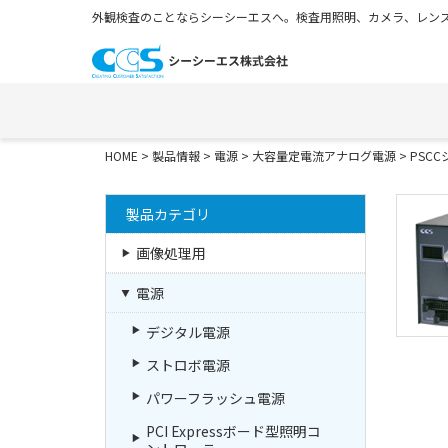
外観検査のことならシーシーエスへ。検査用照明、カメラ、レンズ
HOME
>
製品情報
>
電源
>
大容量定電流アナログ電源
>
PSC
製品カテゴリ
画像処理用
電源
デジタル電源
ストロボ電源
パワーフラッシュ電源
PCI Expressボード型照明コ