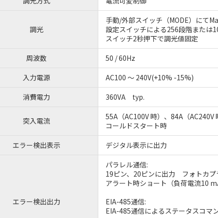
調光方式
電流可変制御
手動/外部スイッチ（MODE）にてMa
調光
設定スイッチによる256段階または1
スイッチ2秒押下で調光値固定
周波数
50 / 60Hz
入力電源
AC100 ～ 240V(+10% -15%)
消費電力
360VA typ.
55A（AC100V 時）、84A（AC240V
突入電流
コールドスタート時
エラー検出表示
デジタル表示に出力
パラレル通信:
19ピン、20ピンに出力 フォトカ
アラート時ショート（負荷電流10 m
エラー検出出力
EIA-485通信:
EIA-485通信によるステータスコマ