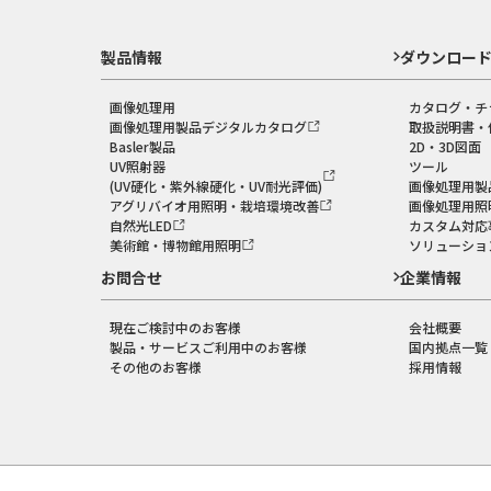
製品情報
ダウンロー
画像処理用
カタログ・チ
画像処理用製品デジタルカタログ
取扱説明書・
Basler製品
2D・3D図面
UV照射器
ツール
(UV硬化・紫外線硬化・UV耐光評価)
画像処理用製
アグリバイオ用照明・栽培環境改善
画像処理用照
自然光LED
カスタム対応
美術館・博物館用照明
ソリューショ
お問合せ
企業情報
現在ご検討中のお客様
会社概要
製品・サービスご利用中のお客様
国内拠点一覧
その他のお客様
採用情報