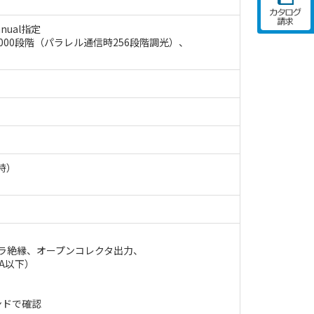
nual指定
000段階（パラレル通信時256段階調光）、
 時）
プラ絶縁、オープンコレクタ出力、
A以下）
ンドで確認