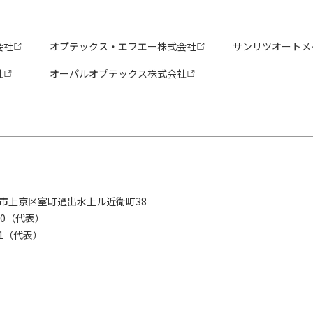
会社
オプテックス・エフエー株式会社
サンリツオートメ
社
オーパルオプテックス株式会社
京都市上京区室町通出水上ル近衛町38
280（代表）
8281（代表）