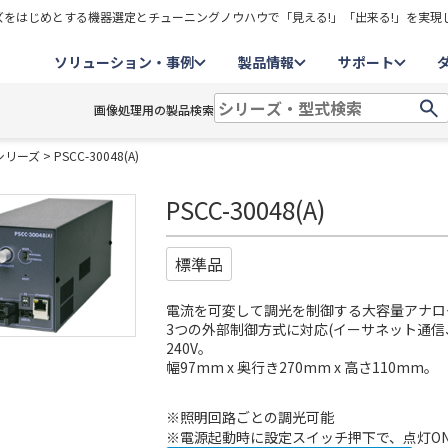
をはじめとする機器選定とチューニングノウハウで「見える!」「出来る!」を実現
ソリューション・事例
製品情報
サポート
画像処理用の製品検索
Cシリーズ
> PSCC-30048(A)
PSCC-30048(A)
標準品
電流を可変して調光を制御する大容量アナロ
3つの外部制御方式に対応(イーサネット通信、E
240V。
幅97mm x 奥行き270mm x 高さ110mm。
※照明回路ごとの調光可能
※電源起動時に設定スイッチ押下で、点灯ON