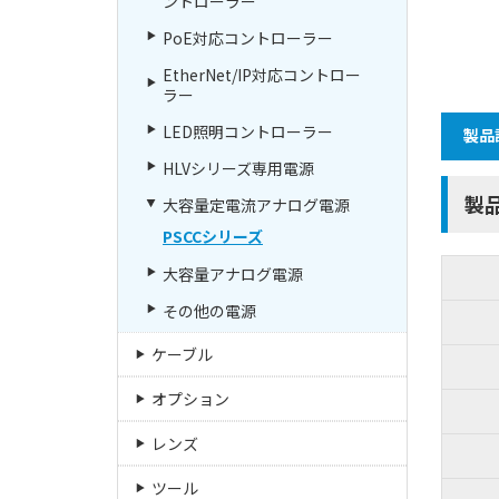
ントローラー
PoE対応コントローラー
EtherNet/IP対応コントロー
ラー
LED照明コントローラー
製品
HLVシリーズ専用電源
製
大容量定電流アナログ電源
PSCCシリーズ
大容量アナログ電源
その他の電源
ケーブル
オプション
レンズ
ツール