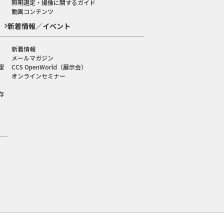
照明選定・撮像に関するガイド
動画コンテンツ
新着情報／イベント
新着情報
メールマガジン
理
CCS OpenWorld（展示会）
オンラインセミナー
存