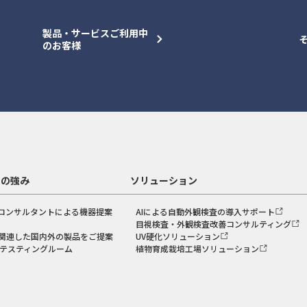
製品・サービスご利用中
のお客様
スの強み
ソリューション
コンサルタントによる機器提案
AIによる自動外観検査の導入サポート
目視検査・外観検査改善コンサルティング
関連した国内外の製品をご提案
UV硬化ソリューション
のテスティングルーム
植物育成栽培工場ソリューション