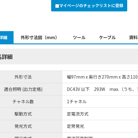
マイページのチェックリストに登録
詳細
外形寸法図（mm）
ツール
ケーブル
資料
品詳細
外形寸法
幅97mm x 奥行き270mm x 高さ11
適合照明 (出力定格)
DC43V 以下 293W max.（うち、
チャネル数
1チャネル
駆動方式
定電流方式
発光方式
定常発光