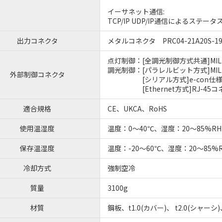
イーサネット通信:
TCP/IP UDP/IP通信によるステ
出力コネクタ
メタルコネクタ PRC04-21A20S-
点灯制御：[全調光制御方式共通]MILコネ
調光制御：[パラレルビット方式]MILコネ
外部制御コネクタ
[シリアル方式]e-con仕様
[Ethernet方式]RJ-45コ
適合規格
CE、UKCA、RoHS
使用温湿度
温度：0～40℃、湿度：20～85%
保存温湿度
温度：-20～60℃、湿度：20～85
冷却方式
強制空冷
質量
3100g
材質
鋼板、t1.0(カバー)、 t2.0(シャー