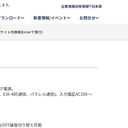
します。
企業情報
採用情報
日本語
ダウンロード
新着情報/イベント
お問合せ
サイト内検索(Enterで実行)
グ電源。
IA-485通信、パラレル通信)。入力電圧AC100 ～
/OFF論理切り替え可能