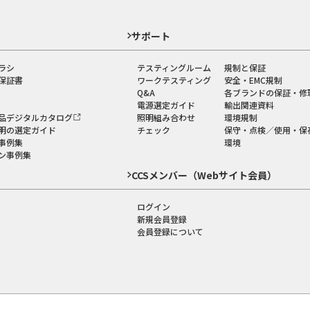
ド
サポート
ラシ
テスティングルーム
規制と保証
保証書
ワークテスティング
安全・EMC規制
Q&A
各ブランドの保証・修
電源選定ガイド
輸出関連資料
品デジタルカタログ
照明組み合わせ
環境規制
明の選定ガイド
チェック
保守・点検／使用・保
事例集
環境
ン事例集
CCSメンバー（Webサイト会員）
ログイン
新規会員登録
会員登録について