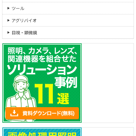
ツール
アグリバイオ
目視・顕微鏡