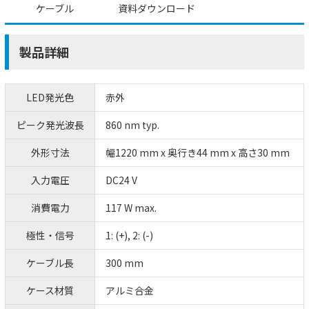
ケーブル
資料ダウンロード
製品詳細
LED発光色
赤外
ピーク発光波長
860 nm typ.
外形寸法
幅1220 mm x 奥行き44 mm x 高さ30 mm
入力電圧
DC24 V
消費電力
117 W max.
極性・信号
1: (+), 2: (-)
ケーブル長
300 mm
ケース材質
アルミ合金