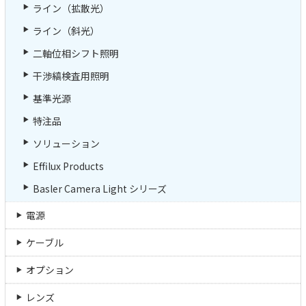
ライン（拡散光）
ライン（斜光）
二軸位相シフト照明
干渉縞検査用照明
基準光源
特注品
ソリューション
Effilux Products
Basler Camera Light シリーズ
電源
ケーブル
オプション
レンズ