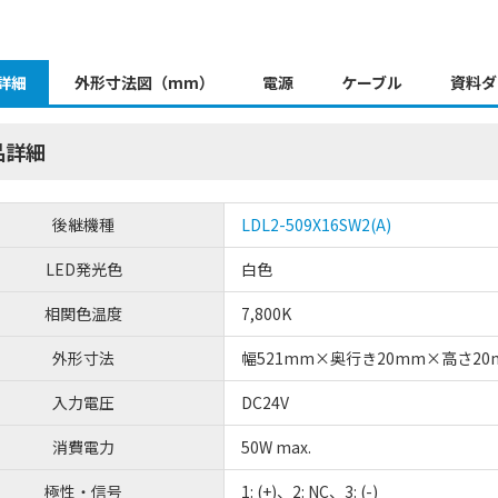
詳細
外形寸法図（mm）
電源
ケーブル
資料ダ
品詳細
後継機種
LDL2-509X16SW2(A)
LED発光色
白色
相関色温度
7,800K
外形寸法
幅521mm×奥行き20mm×高さ20
入力電圧
DC24V
消費電力
50W max.
極性・信号
1: (+)、2: NC、3: (-)