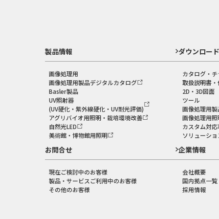
製品情報
ダウンロー
画像処理用
カタログ・チ
画像処理用製品デジタルカタログ
取扱説明書・
Basler製品
2D・3D図面
UV照射器
ツール
(UV硬化・紫外線硬化・UV耐光評価)
画像処理用製
アグリバイオ用照明・栽培環境改善
画像処理用照
自然光LED
カスタム対応
美術館・博物館用照明
ソリューショ
お問合せ
企業情報
現在ご検討中のお客様
会社概要
製品・サービスご利用中のお客様
国内拠点一覧
その他のお客様
採用情報