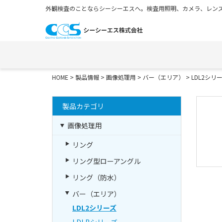
外観検査のことならシーシーエスへ。検査用照明、カメラ、レンズ
HOME
>
製品情報
>
画像処理用
>
バー（エリア）
>
LDL2シリ
製品カテゴリ
画像処理用
リング
リング型ローアングル
リング（防水）
バー（エリア）
LDL2シリーズ
LDLBシリーズ