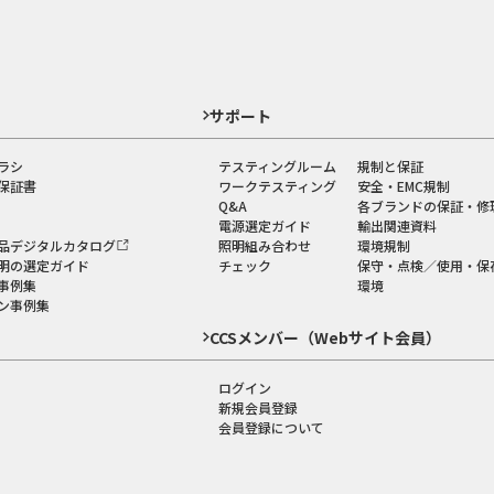
ド
サポート
ラシ
テスティングルーム
規制と保証
保証書
ワークテスティング
安全・EMC規制
Q&A
各ブランドの保証・修
電源選定ガイド
輸出関連資料
品デジタルカタログ
照明組み合わせ
環境規制
明の選定ガイド
チェック
保守・点検／使用・保
事例集
環境
ン事例集
CCSメンバー（Webサイト会員）
ログイン
新規会員登録
会員登録について