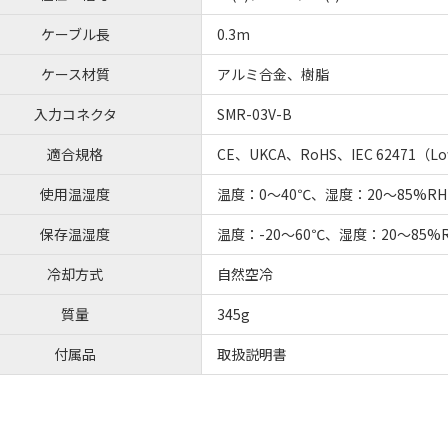
ケーブル長
0.3m
ケース材質
アルミ合金、樹脂
入力コネクタ
SMR-03V-B
適合規格
CE、UKCA、RoHS、IEC 62471（Low
使用温湿度
温度：0～40℃、湿度：20～85%
保存温湿度
温度：-20～60℃、湿度：20～85
冷却方式
自然空冷
質量
345g
付属品
取扱説明書