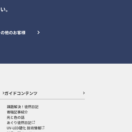
さい。
その他のお客様
ガイドコンテンツ
課題解決！徒然日記
寄稿記事紹介
光と色の話
あぐり徒然日記
UV-LED硬化 技術情報