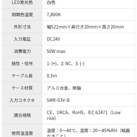
LED発光色
白色
相関色温度
7,800K
外形寸法
幅521mm×奥行き20mm×高さ20mm
入力電圧
DC24V
消費電力
50W max.
極性・信号
1: (+)、2: NC、3: (-)
ケーブル長
0.3m
ケース材質
アルミ合金、樹脂
入力コネクタ
SMR-03V-B
CE、UKCA、RoHS、IEC 62471（Low
適合規格
risk）
温度：0～40℃、湿度：20～85%RH（結露
使用温湿度
なきこと）