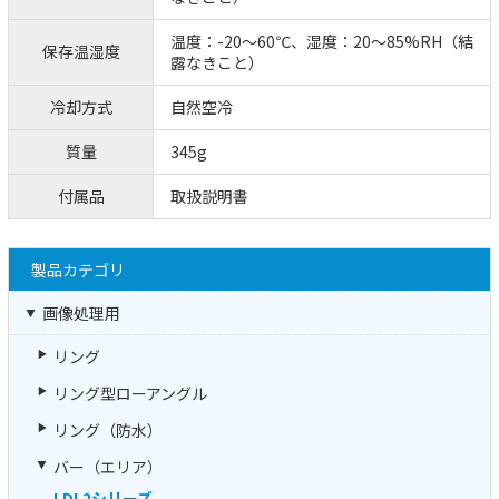
温度：-20～60℃、湿度：20～85%RH（結
保存温湿度
露なきこと）
冷却方式
自然空冷
質量
345g
付属品
取扱説明書
製品カテゴリ
画像処理用
リング
リング型ローアングル
リング（防水）
バー（エリア）
LDL2シリーズ