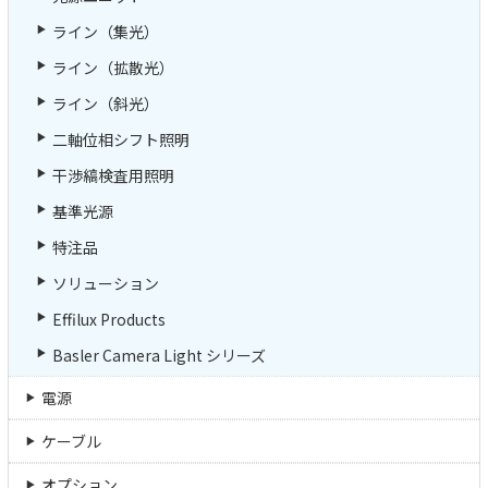
ライン（集光）
ライン（拡散光）
ライン（斜光）
二軸位相シフト照明
干渉縞検査用照明
基準光源
特注品
ソリューション
Effilux Products
Basler Camera Light シリーズ
電源
ケーブル
オプション