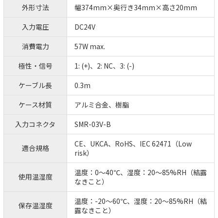
外形寸法
幅374mm×奥行き34mm×高さ20mm
入力電圧
DC24V
消費電力
57W max.
極性・信号
1: (+)、2: NC、3: (-)
ケーブル長
0.3m
ケース材質
アルミ合金、樹脂
入力コネクタ
SMR-03V-B
CE、UKCA、RoHS、IEC 62471（Low
適合規格
risk）
温度：0～40℃、湿度：20～85%RH（結露
使用温湿度
なきこと）
温度：-20～60℃、湿度：20～85%RH（結
保存温湿度
露なきこと）