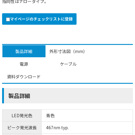
指向性はナロータイプ。
マイページのチェックリストに登録
製品詳細
外形寸法図（mm）
電源
ケーブル
資料ダウンロード
製品詳細
LED発光色
青色
ピーク発光波長
467nm typ.