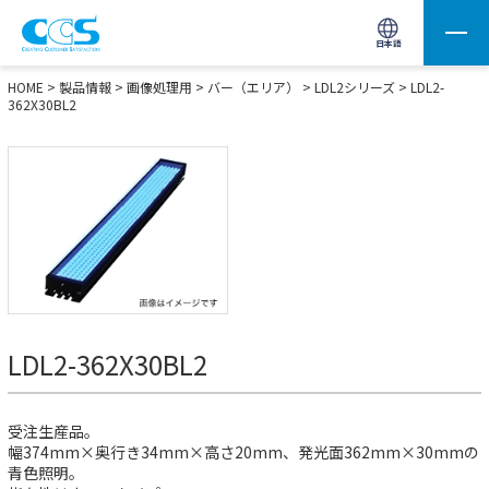
画像処理用の製品検索
サイト内検索(Enterで実行)
日本語
HOME
>
製品情報
>
画像処理用
>
バー（エリア）
>
LDL2シリーズ
> LDL2-
362X30BL2
LDL2-362X30BL2
受注生産品。
幅374mm×奥行き34mm×高さ20mm、発光面362mm×30mmの
青色照明。