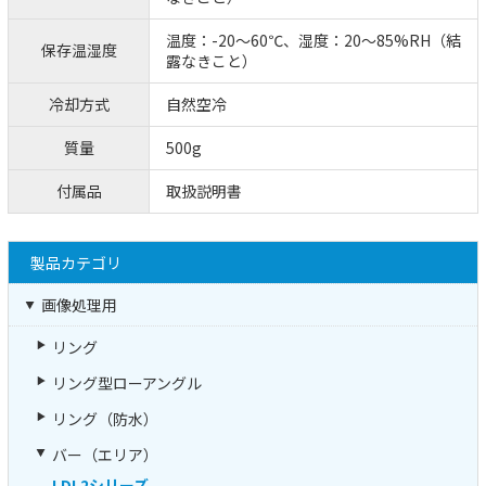
温度：-20～60℃、湿度：20～85%RH（結
保存温湿度
露なきこと）
冷却方式
自然空冷
質量
500g
付属品
取扱説明書
製品カテゴリ
画像処理用
リング
リング型ローアングル
リング（防水）
バー（エリア）
LDL2シリーズ