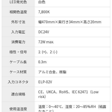
LED発光色
白色
相関色温度
7,800K
外形寸法
幅470mm×奥行き34mm×高さ20mm
入力電圧
DC24V
消費電力
72W max.
極性・信号
1: (+)、2: (-)
ケーブル長
0.3m
ケース材質
アルミ合金、樹脂
入力コネクタ
ELP-02V
CE、UKCA、RoHS、IEC 62471（Low
適合規格
risk）
温度：0～40℃、湿度：20～85%RH（結露
使用温湿度
なきこと）