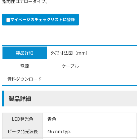
指向性はナロータイプ。
マイページのチェックリストに登録
製品詳細
外形寸法図（mm）
電源
ケーブル
資料ダウンロード
製品詳細
LED発光色
青色
ピーク発光波長
467nm typ.