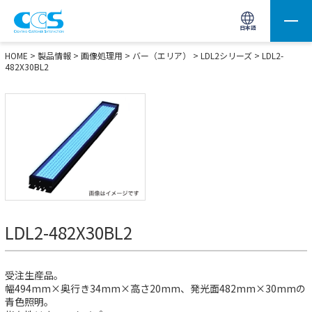
画像処理用の製品検索
サイト内検索(Enterで実行)
日本語
HOME
>
製品情報
>
画像処理用
>
バー（エリア）
>
LDL2シリーズ
> LDL2-
482X30BL2
LDL2-482X30BL2
受注生産品。
幅494mm×奥行き34mm×高さ20mm、発光面482mm×30mmの
青色照明。