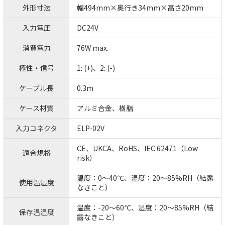
外形寸法
幅494mm×奥行き34mm×高さ20mm
入力電圧
DC24V
消費電力
76W max.
極性・信号
1: (+)、2: (-)
ケーブル長
0.3m
ケース材質
アルミ合金、樹脂
入力コネクタ
ELP-02V
CE、UKCA、RoHS、IEC 62471（Low
適合規格
risk）
温度：0～40℃、湿度：20～85%RH（結露
使用温湿度
なきこと）
温度：-20～60℃、湿度：20～85%RH（結
保存温湿度
露なきこと）