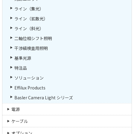
ライン（集光）
ライン（拡散光）
ライン（斜光）
二軸位相シフト照明
干渉縞検査用照明
基準光源
特注品
ソリューション
Effilux Products
Basler Camera Light シリーズ
電源
ケーブル
オプション