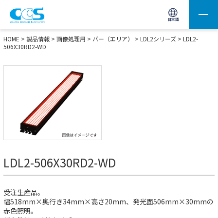
画像処理用の製品検索
サイト内検索(Enterで実行)
日本語
HOME
>
製品情報
>
画像処理用
>
バー（エリア）
>
LDL2シリーズ
> LDL2-
506X30RD2-WD
LDL2-506X30RD2-WD
受注生産品。
幅518mm×奥行き34mm×高さ20mm、発光面506mm×30mmの
赤色照明。