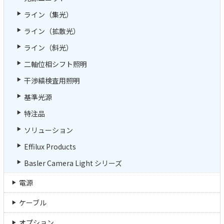
ライン（集光）
ライン（拡散光）
ライン（斜光）
二軸位相シフト照明
干渉縞検査用照明
基準光源
特注品
ソリューション
Effilux Products
Basler Camera Light シリーズ
電源
ケーブル
オプション