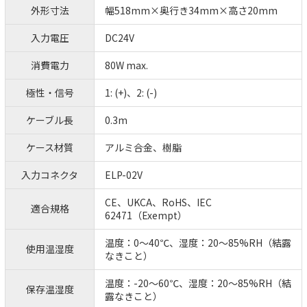
外形寸法
幅518mm×奥行き34mm×高さ20mm
入力電圧
DC24V
消費電力
80W max.
極性・信号
1: (+)、2: (-)
ケーブル長
0.3m
ケース材質
アルミ合金、樹脂
入力コネクタ
ELP-02V
CE、UKCA、RoHS、IEC
適合規格
62471（Exempt）
温度：0～40℃、湿度：20～85%RH（結露
使用温湿度
なきこと）
温度：-20～60℃、湿度：20～85%RH（結
保存温湿度
露なきこと）