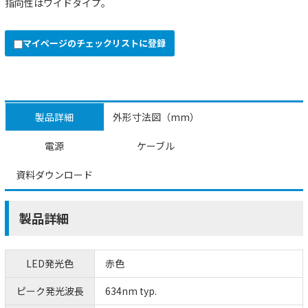
指向性はワイドタイプ。
マイページのチェックリストに登録
製品詳細
外形寸法図（mm）
電源
ケーブル
資料ダウンロード
製品詳細
LED発光色
赤色
ピーク発光波長
634nm typ.