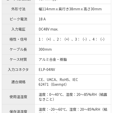
外形寸法
幅114mm x 奥行き38mm x 高さ30mm
ピーク電流
18 A
入力電圧
DC48V max.
極性・信号
1：（+）、2：（+）、3：（-）、4：（-）
ケーブル長
300mm
ケース材質
アルミ合金・樹脂
入力コネクタ
ELP-04NV
CE、UKCA、RoHS、IEC
適合規格
62471（Exempt）
温度：0～40℃、湿度：20～85%RH（結露
使用温湿度
なきこと）
温度：-20～60℃、湿度：20～85%RH（結
保存温湿度