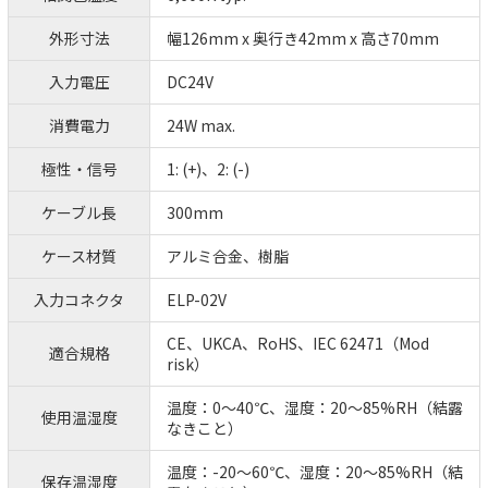
外形寸法
幅126mm x 奥行き42mm x 高さ70mm
入力電圧
DC24V
消費電力
24W max.
極性・信号
1: (+)、2: (-)
ケーブル長
300mm
ケース材質
アルミ合金、樹脂
入力コネクタ
ELP-02V
CE、UKCA、RoHS、IEC 62471（Mod
適合規格
risk）
温度：0～40℃、湿度：20～85%RH（結露
使用温湿度
なきこと）
温度：-20～60℃、湿度：20～85%RH（結
保存温湿度