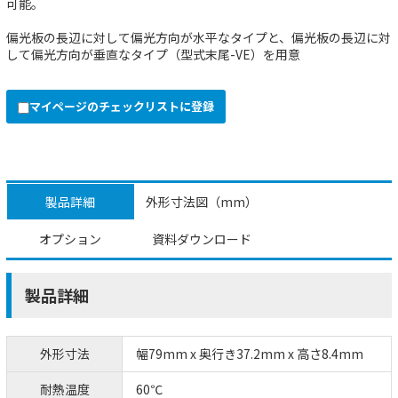
可能。
偏光板の長辺に対して偏光方向が水平なタイプと、偏光板の長辺に対
して偏光方向が垂直なタイプ（型式末尾-VE）を用意
マイページのチェックリストに登録
製品詳細
外形寸法図（mm）
オプション
資料ダウンロード
製品詳細
外形寸法
幅79mm x 奥行き37.2mm x 高さ8.4mm
耐熱温度
60℃