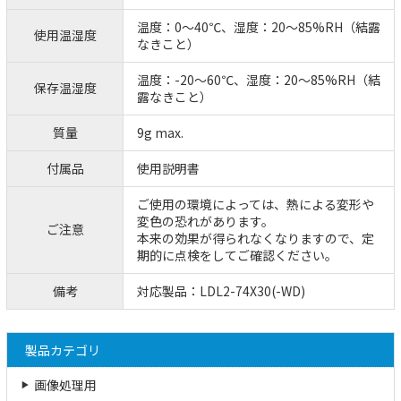
温度：0～40℃、湿度：20～85%RH（結露
使用温湿度
なきこと）
温度：-20～60℃、湿度：20～85%RH（結
保存温湿度
露なきこと）
質量
9g max.
付属品
使用説明書
ご使用の環境によっては、熱による変形や
変色の恐れがあります。
ご注意
本来の効果が得られなくなりますので、定
期的に点検をしてご確認ください。
備考
対応製品：LDL2-74X30(-WD)
製品カテゴリ
画像処理用