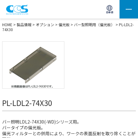
画像処理用の製品検索
サイト内検索(Enterで実行)
日本語
HOME
>
製品情報
>
オプション
>
偏光板
>
バー型照明用（偏光板）
> PL-LDL2-
74X30
PL-LDL2-74X30
バー照明LDL2-74X30(-WD)シリーズ用。
バータイプの偏光板。
偏光フィルターとの併用により、ワークの表面反射を取り除くことが