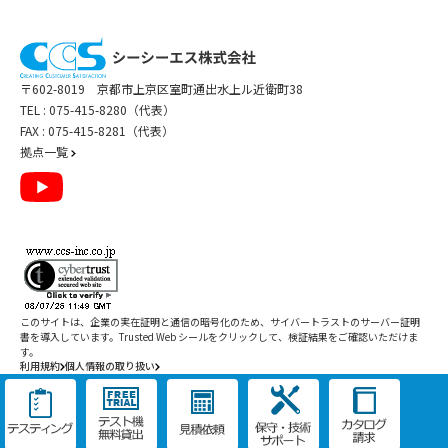
〒602-8019 京都市上京区室町通出水上ル近衛町38
TEL :
075-415-8280（代表）
FAX : 075-415-8281（代表）
拠点一覧
このサイトは、企業の実在証明と通信の暗号化のため、サイバートラストの
サーバー証明
書
を導入しています。Trusted Web シールをクリックして、検証結果をご確認いただけま
す。
利用規約
個人情報の取り扱い
Copyright ©
2026
CCS Inc. All Rights Reserved.
閉じる
/
件
すべて削除