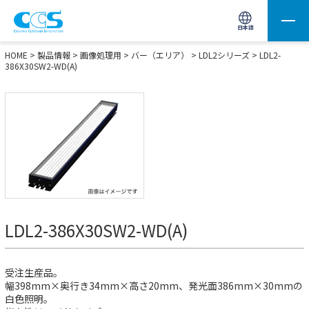
画像処理用の製品検索
サイト内検索(Enterで実行)
日本語
HOME
>
製品情報
>
画像処理用
>
バー（エリア）
>
LDL2シリーズ
> LDL2-
386X30SW2-WD(A)
LDL2-386X30SW2-WD(A)
受注生産品。
幅398mm×奥行き34mm×高さ20mm、発光面386mm×30mmの
白色照明。