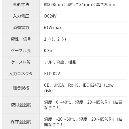
外形寸法
幅398mm×奥行き34mm×高さ20mm
入力電圧
DC24V
消費電力
61W max.
極性・信号
1: (+)、2: (-)
ケーブル長
0.3m
ケース材質
アルミ合金、樹脂
入力コネクタ
ELP-02V
CE、UKCA、RoHS、IEC 62471（Low
適合規格
risk）
温度：0～40℃、湿度：20～85%RH（結露
使用温湿度
なきこと）
温度：-20～60℃、湿度：20～85%RH（結
保存温湿度
露なきこと）