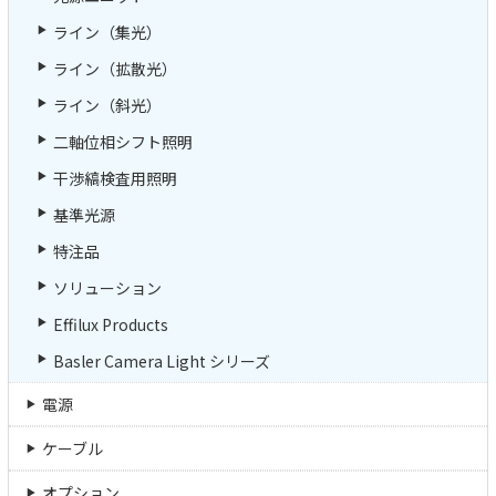
ライン（集光）
ライン（拡散光）
ライン（斜光）
二軸位相シフト照明
干渉縞検査用照明
基準光源
特注品
ソリューション
Effilux Products
Basler Camera Light シリーズ
電源
ケーブル
オプション