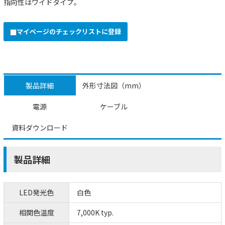
指向性はワイドタイプ。
マイページのチェックリストに登録
製品詳細
外形寸法図（mm）
電源
ケーブル
資料ダウンロード
製品詳細
LED発光色
白色
相関色温度
7,000K typ.