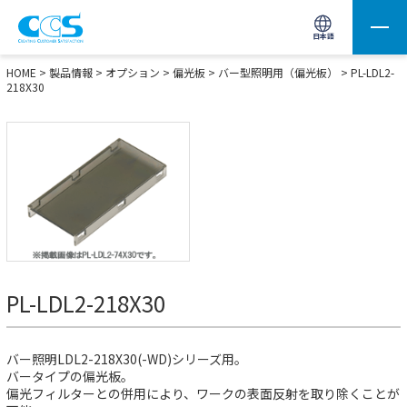
画像処理用の製品検索
サイト内検索(Enterで実行)
日本語
HOME
>
製品情報
>
オプション
>
偏光板
>
バー型照明用（偏光板）
> PL-LDL2-
218X30
PL-LDL2-218X30
バー照明LDL2-218X30(-WD)シリーズ用。
バータイプの偏光板。
偏光フィルターとの併用により、ワークの表面反射を取り除くことが