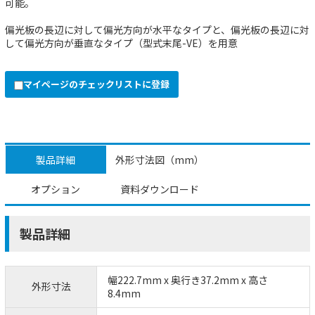
可能。
偏光板の長辺に対して偏光方向が水平なタイプと、偏光板の長辺に対
して偏光方向が垂直なタイプ（型式末尾-VE）を用意
マイページのチェックリストに登録
製品詳細
外形寸法図（mm）
オプション
資料ダウンロード
製品詳細
幅222.7mm x 奥行き37.2mm x 高さ
外形寸法
8.4mm