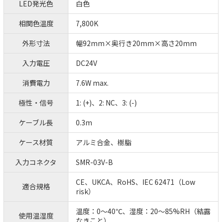
LED発光色
白色
相関色温度
7,800K
外形寸法
幅92mm×奥行き20mm×高さ20mm
入力電圧
DC24V
消費電力
7.6W max.
極性・信号
1: (+)、2: NC、3: (-)
ケーブル長
0.3m
ケース材質
アルミ合金、樹脂
入力コネクタ
SMR-03V-B
CE、UKCA、RoHS、IEC 62471（Low
適合規格
risk）
温度：0～40℃、湿度：20～85%RH（結露
使用温湿度
なきこと）