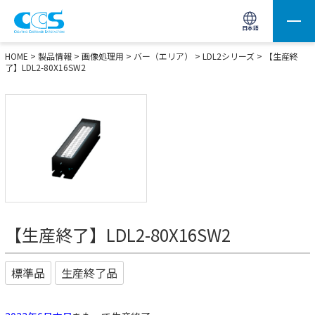
画像処理用の製品検索
サイト内検索(Enterで実行)
日本語
HOME
>
製品情報
>
画像処理用
>
バー（エリア）
>
LDL2シリーズ
> 【生産終
了】LDL2-80X16SW2
【生産終了】LDL2-80X16SW2
標準品
生産終了品