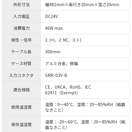
外形寸法
幅482mm×奥行き20mm×高さ20mm
入力電圧
DC24V
消費電力
46W max.
極性・信号
1: (+)、2: NC、3: (-)
ケーブル長
300mm
ケース材質
アルミ合金、樹脂
入力コネクタ
SMR-03V-B
CE、UKCA、RoHS、IEC
適合規格
62471（Exempt）
温度：0～40℃、湿度：20～85%RH（結露
使用温湿度
なきこと）
温度：-20～60℃、湿度：20～85%RH（結
保存温湿度
露なきこと）