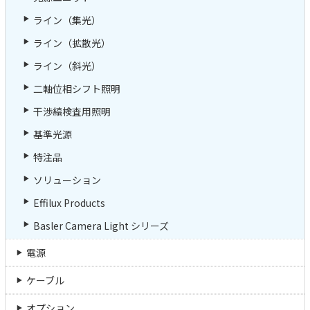
ライン（集光）
ライン（拡散光）
ライン（斜光）
二軸位相シフト照明
干渉縞検査用照明
基準光源
特注品
ソリューション
Effilux Products
Basler Camera Light シリーズ
電源
ケーブル
オプション