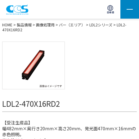
画像処理用の製品検索
サイト内検索(Enterで実行)
日本語
HOME
>
製品情報
>
画像処理用
>
バー（エリア）
>
LDL2シリーズ
> LDL2-
470X16RD2
LDL2-470X16RD2
【受注生産品】
幅482mm×奥行き20mm×高さ20mm、発光面470mm×16mmの
赤色照明。