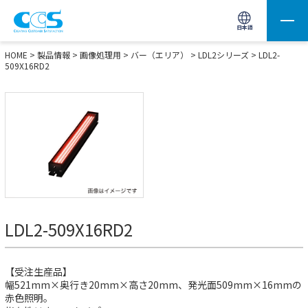
画像処理用の製品検索
サイト内検索(Enterで実行)
日本語
HOME
>
製品情報
>
画像処理用
>
バー（エリア）
>
LDL2シリーズ
> LDL2-
509X16RD2
LDL2-509X16RD2
【受注生産品】
幅521mm×奥行き20mm×高さ20mm、発光面509mm×16mmの
赤色照明。