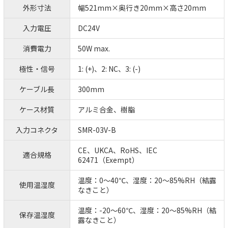
外形寸法
幅521mm×奥行き20mm×高さ20mm
入力電圧
DC24V
消費電力
50W max.
極性・信号
1: (+)、2: NC、3: (-)
ケーブル長
300mm
ケース材質
アルミ合金、樹脂
入力コネクタ
SMR-03V-B
CE、UKCA、RoHS、IEC
適合規格
62471（Exempt）
温度：0～40℃、湿度：20～85%RH（結露
使用温湿度
なきこと）
温度：-20～60℃、湿度：20～85%RH（結
保存温湿度
露なきこと）