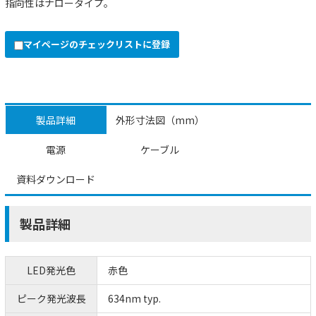
指向性はナロータイプ。
マイページのチェックリストに登録
製品詳細
外形寸法図（mm）
電源
ケーブル
資料ダウンロード
製品詳細
LED発光色
赤色
ピーク発光波長
634nm typ.