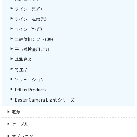
ライン（集光）
ライン（拡散光）
ライン（斜光）
二軸位相シフト照明
干渉縞検査用照明
基準光源
特注品
ソリューション
Effilux Products
Basler Camera Light シリーズ
電源
ケーブル
オプション